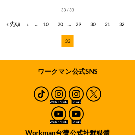
33 / 33
« 先頭
...
...
«
10
20
29
30
31
32
33
ワークマン公式SNS
Workman台灣 公式社群媒體