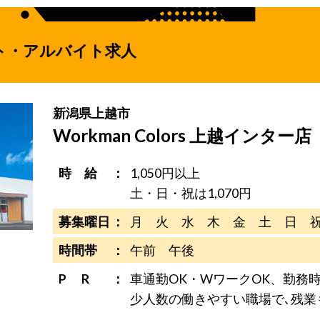
ト・アルバイト求人
新潟県上越市
Workman Colors 上越インター店
時 給
1,050円以上
土・日・祝は1,070円
募集曜日
月 火 水 木 金 土 日 
時間帯
午前 午後
P R
車通勤OK・WワークOK、勤務時
少人数の働きやすい職場で､残業