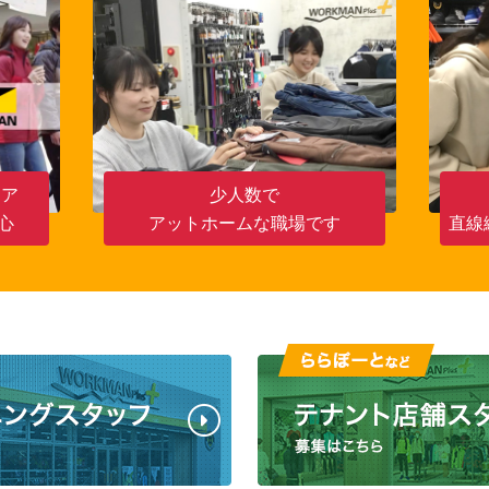
シア
少人数で
心
アットホームな職場です
直線