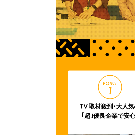
TV 取材殺到･大人
｢超｣優良企業で安心