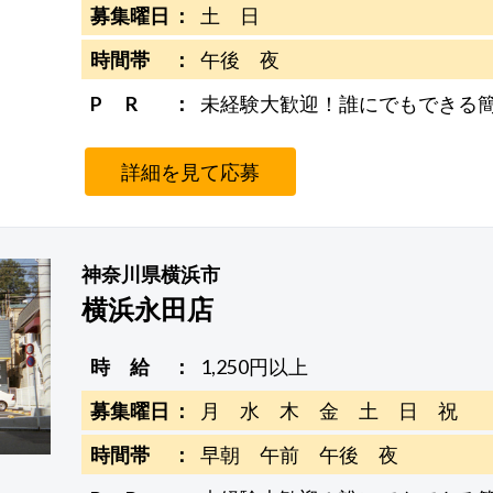
募集曜日
土 日
時間帯
午後 夜
P R
未経験大歓迎！誰にでもできる
詳細を見て応募
神奈川県横浜市
横浜永田店
時 給
1,250円以上
募集曜日
月 水 木 金 土 日 祝
時間帯
早朝 午前 午後 夜