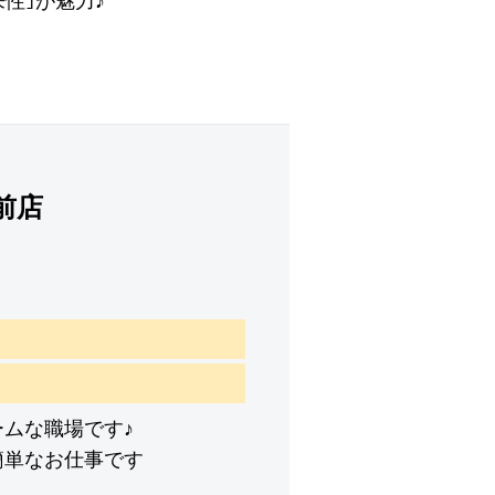
来性｣が魅力♪
池前店
ムな職場です♪
簡単なお仕事です