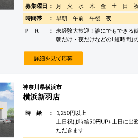
募集曜日
月 火 水 木 金 土 日 
時間帯
早朝 午前 午後 夜
P R
未経験大歓迎！誰にでもできる
朝だけ・夜だけなどの｢短時間｣
詳細を見て応募
神奈川県横浜市
横浜新羽店
時 給
1,250円以上
土日祝は時給50円UP♪ 土日に
ただきます