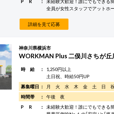
P R
未経験大歓迎！誰にでもできる
全員が女性スタッフでアットホー
詳細を見て応募
神奈川県横浜市
WORKMAN Plus 二俣川さちが丘
時 給
1,250円以上
土日祝、時給50円UP
募集曜日
月 火 水 木 金 土 日 
時間帯
午後 夜
P R
未経験大歓迎！誰にでもできる