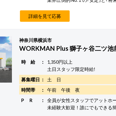
業界圧倒的No.１の｢安定｣と｢将
詳細を見て応募
神奈川県横浜市
WORKMAN Plus 獅子ヶ谷二ツ
時 給
1,350円以上
土日スタッフ限定時給!
募集曜日
土 日
時間帯
午前 午後 夜
P R
全員が女性スタッフでアットホー
未経験大歓迎！誰にでもできる