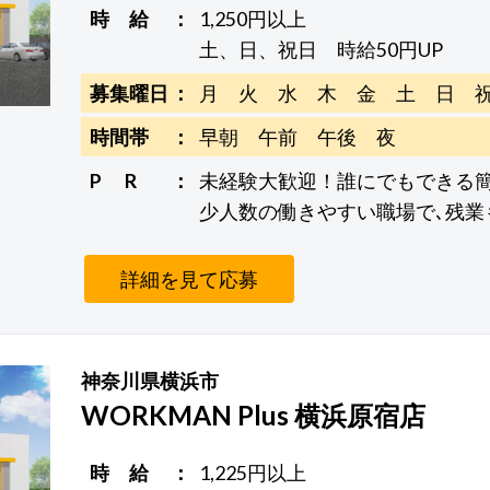
時 給
1,250円以上
土、日、祝日 時給50円UP
募集曜日
月 火 水 木 金 土 日 
時間帯
早朝 午前 午後 夜
P R
未経験大歓迎！誰にでもできる
少人数の働きやすい職場で､残業
詳細を見て応募
神奈川県横浜市
WORKMAN Plus 横浜原宿店
時 給
1,225円以上