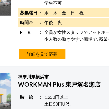
学生不可
募集曜日
水 木 金 日 祝
時間帯
午後 夜
P R
全員が女性スタッフでアットホー
少人数の働きやすい職場で､残業
詳細を見て応募
神奈川県横浜市
WORKMAN Plus 東戸塚名瀬店
時 給
1,250円以上
土日50円UP!!