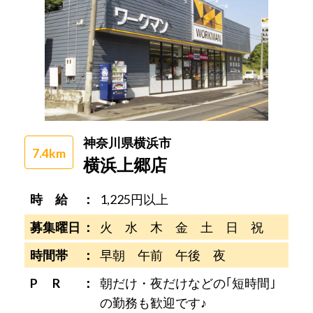
神奈川県横浜市
7.4km
横浜上郷店
時 給
1,225円以上
募集曜日
火 水 木 金 土 日 祝
時間帯
早朝 午前 午後 夜
P R
朝だけ・夜だけなどの｢短時間｣
の勤務も歓迎です♪