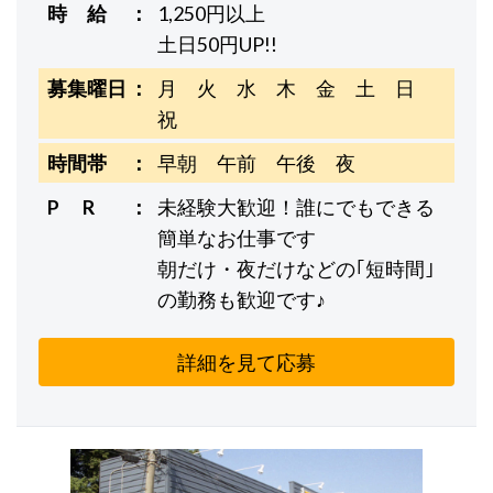
時 給
1,250円以上
土日50円UP!!
募集曜日
月 火 水 木 金 土 日
祝
時間帯
早朝 午前 午後 夜
P R
未経験大歓迎！誰にでもできる
簡単なお仕事です
朝だけ・夜だけなどの｢短時間｣
の勤務も歓迎です♪
詳細を見て応募