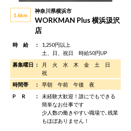
神奈川県横浜市
1.6km
WORKMAN Plus 横浜汲沢
店
時 給
1,250円以上
土、日、祝日 時給50円UP
募集曜日
月 火 水 木 金 土 日
祝
時間帯
早朝 午前 午後 夜
P R
未経験大歓迎！誰にでもできる
簡単なお仕事です
少人数の働きやすい職場で､残業
もほぼありません！