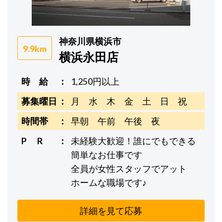
神奈川県横浜市
9.9km
横浜永田店
時 給
1,250円以上
募集曜日
月 水 木 金 土 日 祝
時間帯
早朝 午前 午後 夜
P R
未経験大歓迎！誰にでもできる
簡単なお仕事です
全員が女性スタッフでアット
ホームな職場です♪
詳細を見て応募