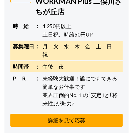
WORKMAN Plus 二俣川さ
ちが丘店
時 給
1,250円以上
土日祝、時給50円UP
募集曜日
月 火 水 木 金 土 日
祝
時間帯
午後 夜
P R
未経験大歓迎！誰にでもできる
簡単なお仕事です
業界圧倒的No.１の｢安定｣と｢将
来性｣が魅力♪
詳細を見て応募