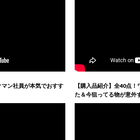
クマン社員が本気でおすす
【購入品紹介】全40点！
た＆今狙ってる物が意外