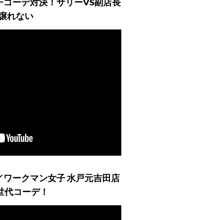
チコーデ対決！サリーVS副店長
譲れない
／ワークマン女子 水戸元吉田店
世代コーデ！