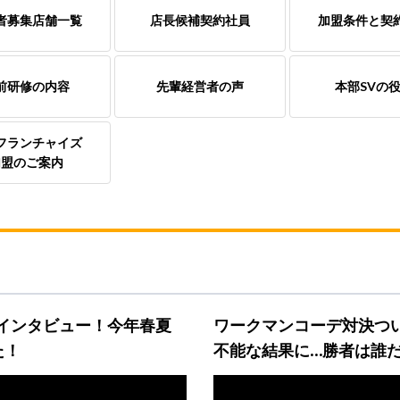
者募集店舗一覧
店長候補契約社員
加盟条件と契
前研修の内容
先輩経営者の声
本部SVの
フランチャイズ
加盟のご案内
撃インタビュー！今年春夏
ワークマンコーデ対決つ
た！
不能な結果に…勝者は誰