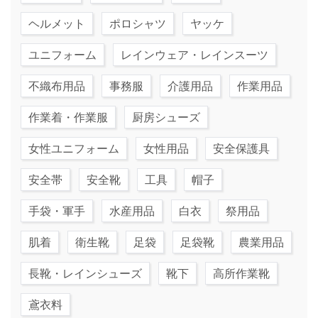
ヘルメット
ポロシャツ
ヤッケ
ユニフォーム
レインウェア・レインスーツ
不織布用品
事務服
介護用品
作業用品
作業着・作業服
厨房シューズ
女性ユニフォーム
女性用品
安全保護具
安全帯
安全靴
工具
帽子
手袋・軍手
水産用品
白衣
祭用品
肌着
衛生靴
足袋
足袋靴
農業用品
長靴・レインシューズ
靴下
高所作業靴
鳶衣料