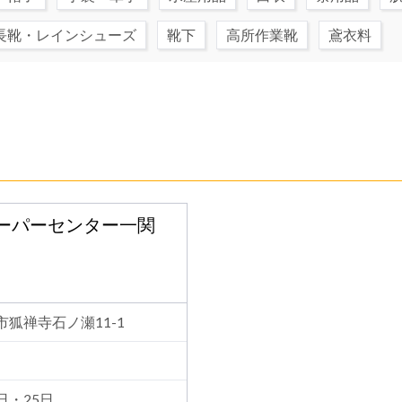
長靴・レインシューズ
靴下
高所作業靴
鳶衣料
オンスーパーセンター一関
関市狐禅寺石ノ瀬11-1
日・25日