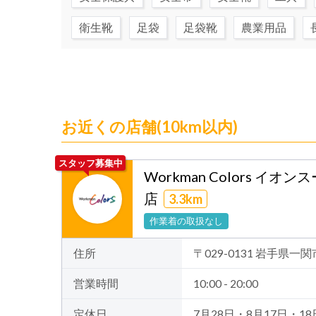
衛生靴
足袋
足袋靴
農業用品
お近くの店舗(10km以内)
スタッフ募集中
Workman Colors イ
店
3.3km
作業着の取扱なし
住所
〒029-0131 岩手県一
営業時間
10:00 - 20:00
定休日
7月28日・8月17日・18