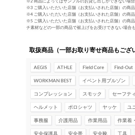
※2 商品によってはサンプルのお貸し出しができない場
※3 ご購入いただいた店舗（お支払いされた店舗）の商
※4 ご購入いただいた店舗（お支払いされた店舗）の商
※5 ご購入いただいた店舗（お支払いされた店舗）の商
チ素材などの一部の商品で裾上げをお受けできない場合
取扱商品
（一部お取り寄せ商品もござ
AEGIS
ATHLE
Field Core
Find-Out
WORKMAN BEST
イベント用ブルゾン
コンプレッション
スモック
セーフテ
ヘルメット
ポロシャツ
ヤッケ
ユ
事務服
介護用品
作業用品
作業着
安全保護具
安全帯
安全靴
工具