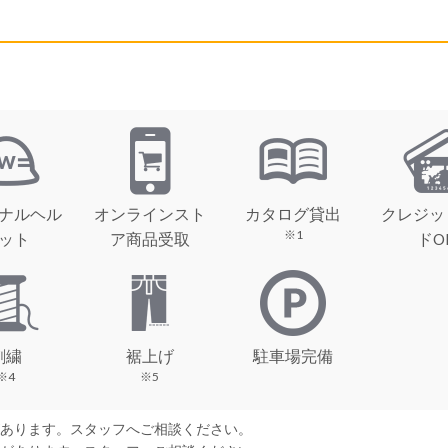
ナルヘル
オンラインスト
カタログ貸出
クレジッ
※1
ット
ア商品受取
ドO
刺繍
裾上げ
駐車場完備
※4
※5
があります。スタッフへご相談ください。