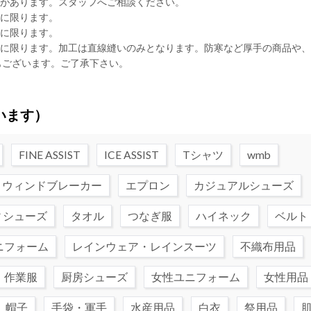
合があります。スタッフへご相談ください。
品に限ります。
品に限ります。
品に限ります。加工は直線縫いのみとなります。防寒など厚手の商品や
もございます。ご了承下さい。
います）
FINE ASSIST
ICE ASSIST
Tシャツ
wmb
ウィンドブレーカー
エプロン
カジュアルシューズ
ィシューズ
タオル
つなぎ服
ハイネック
ベルト
ニフォーム
レインウェア・レインスーツ
不織布用品
・作業服
厨房シューズ
女性ユニフォーム
女性用品
帽子
手袋・軍手
水産用品
白衣
祭用品