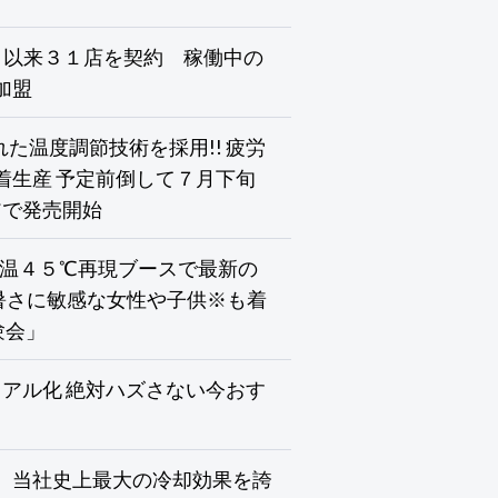
０月以来３１店を契約 稼働中の
加盟
れた温度調節技術を採用!! 疲労
着生産 予定前倒して７月下旬
アで発売開始
気温４５℃再現ブースで最新の
で暑さに敏感な女性や子供※も着
験会」
アル化 絶対ハズさない今おす
した、当社史上最大の冷却効果を誇