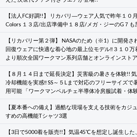
【法人FC好調!!】 リカバリ―ウェア人気で昨年１
Colors １３店/出店準備中１８店/メガ・ジーのG７も
【リカバリー第２弾】 NASAのため（※1）に開発さ
回復ウェアに快適な着心地の最上位モデル‼３１０万
より順次全国ワークマン系列店舗とオンラインスト
【８月１４日まで延長決定】災害級の暑さを体験!! 
冷却機能を実感‼ SS～５Lまで対応のフリーサイズ
用可能 「ワークマンペルチェ半導体冷房服試着・体
【夏本番への備え】過酷な現場を支える技術をカジュ
すめの高機能Tシャツ3選
【3日で5000着を販売!!】気温45℃を想定し誕生