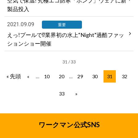
空気で保温! 究極エコ防寒「ポンプ」ウェアに新
製品投入
2021.09.09
重要
えっ!プールで⁉業界初の水上“Night”過酷ファッ
ションショー開催
31 / 33
« 先頭
...
...
«
10
20
29
30
31
32
33
»
ワークマン公式SNS