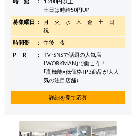
時 給
1,200円以上
土日は時給50円UP
募集曜日
月 火 水 木 金 土 日
祝
時間帯
午後 夜
P R
TV･SNSで話題の人気店
｢WORKMAN｣で働こう！
｢高機能×低価格｣PB商品が大人
気の注目店舗♪
詳細を見て応募