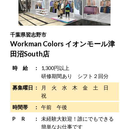
千葉県習志野市
Workman Colors イオンモール津
田沼South店
時 給
1,300円以上
研修期間あり シフト２回分
募集曜日
月 火 水 木 金 土 日
祝
時間帯
午前 午後
P R
未経験大歓迎！誰にでもできる
簡単なお仕事です