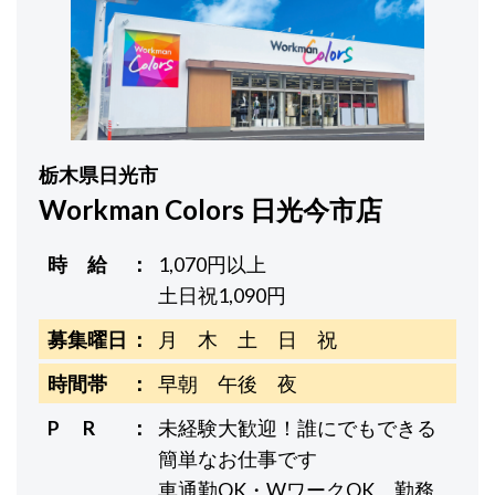
栃木県日光市
Workman Colors 日光今市店
時 給
1,070円以上
土日祝1,090円
募集曜日
月 木 土 日 祝
時間帯
早朝 午後 夜
P R
未経験大歓迎！誰にでもできる
簡単なお仕事です
車通勤OK・WワークOK、勤務