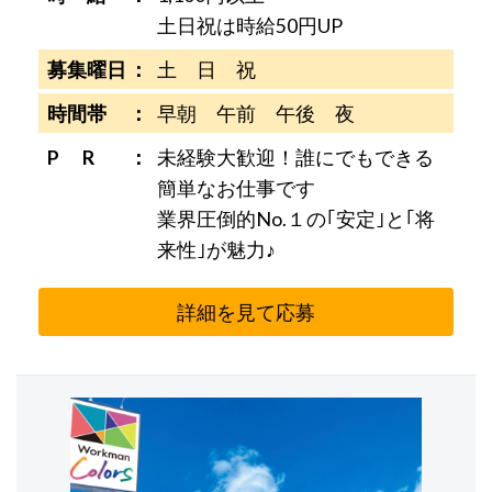
土日祝は時給50円UP
募集曜日
土 日 祝
時間帯
早朝 午前 午後 夜
P R
未経験大歓迎！誰にでもできる
簡単なお仕事です
業界圧倒的No.１の｢安定｣と｢将
来性｣が魅力♪
詳細を見て応募