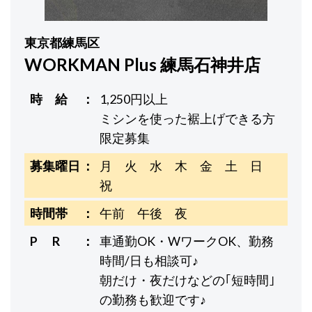
東京都練馬区
WORKMAN Plus 練馬石神井店
時 給
1,250円以上
ミシンを使った裾上げできる方
限定募集
募集曜日
月 火 水 木 金 土 日
祝
時間帯
午前 午後 夜
P R
車通勤OK・WワークOK、勤務
時間/日も相談可♪
朝だけ・夜だけなどの｢短時間｣
の勤務も歓迎です♪