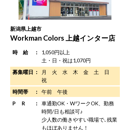
新潟県上越市
Workman Colors 上越インター店
時 給
1,050円以上
土・日・祝は1,070円
募集曜日
月 火 水 木 金 土 日
祝
時間帯
午前 午後
P R
車通勤OK・WワークOK、勤務
時間/日も相談可♪
少人数の働きやすい職場で､残業
もほぼありません！