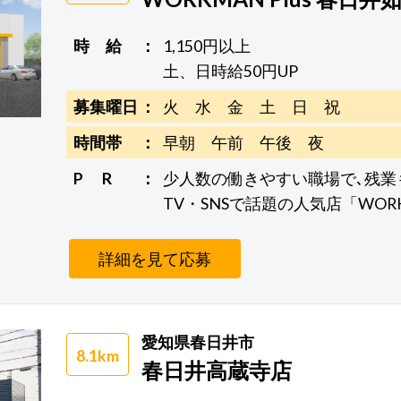
時 給
1,150円以上
土、日時給50円UP
募集曜日
火 水 金 土 日 祝
時間帯
早朝 午前 午後 夜
P R
少人数の働きやすい職場で､残業
TV・SNSで話題の人気店「WORK
詳細を見て応募
愛知県春日井市
8.1km
春日井高蔵寺店