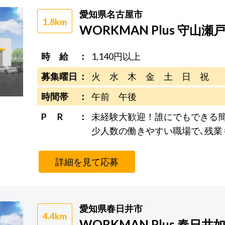
愛知県名古屋市
1.8km
WORKMAN Plus 守山瀬
時 給
1,140円以上
募集曜日
火 水 木 金 土 日 祝
時間帯
午前 午後
P R
未経験大歓迎！誰にでもできる
少人数の働きやすい職場で､残業
詳細を見て応募
愛知県春日井市
4.4km
WORKMAN Plus 春日井