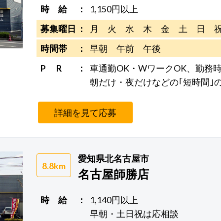
時 給
1,150円以上
募集曜日
月 火 水 木 金 土 日 
時間帯
早朝 午前 午後
P R
車通勤OK・WワークOK、勤務時
朝だけ・夜だけなどの｢短時間｣
詳細を見て応募
愛知県北名古屋市
8.8km
名古屋師勝店
時 給
1,140円以上
早朝・土日祝は応相談