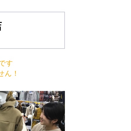
店
です
せん！