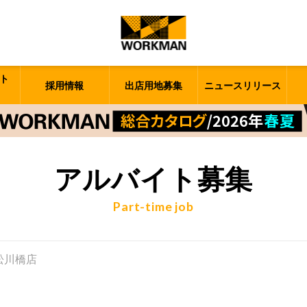
ト
採用情報
出店用地募集
ニュースリリース
アルバイト募集
Part-time job
山松川橋店