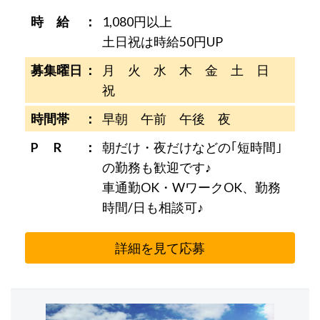
時 給
1,080円以上
土日祝は時給50円UP
募集曜日
月 火 水 木 金 土 日
祝
時間帯
早朝 午前 午後 夜
P R
朝だけ・夜だけなどの｢短時間｣
の勤務も歓迎です♪
車通勤OK・WワークOK、勤務
時間/日も相談可♪
詳細を見て応募