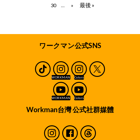
...
最後 »
30
»
ワークマン公式SNS
Workman台灣 公式社群媒體