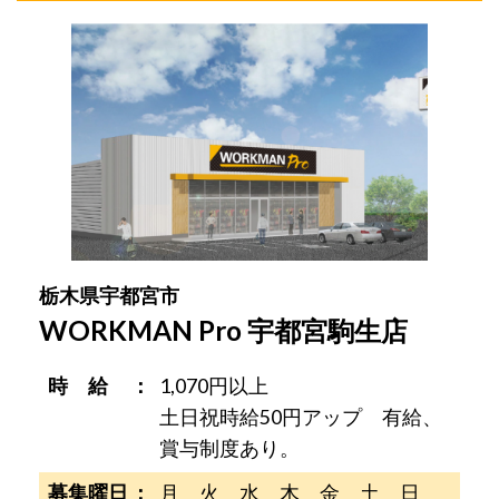
栃木県宇都宮市
WORKMAN Pro 宇都宮駒生店
時 給
1,070円以上
土日祝時給50円アップ 有給、
賞与制度あり。
募集曜日
月 火 水 木 金 土 日