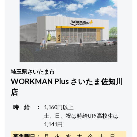
埼玉県さいたま市
WORKMAN Plus さいたま佐知川
店
時 給
1,160円以上
土、日、祝は時給UP/高校生は
1,141円
募集曜日
月 火 水 木 金 土 日