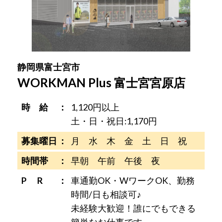
静岡県富士宮市
WORKMAN Plus 富士宮宮原店
時 給
1,120円以上
土・日・祝日:1,170円
募集曜日
月 水 木 金 土 日 祝
時間帯
早朝 午前 午後 夜
P R
車通勤OK・WワークOK、勤務
時間/日も相談可♪
未経験大歓迎！誰にでもできる
簡単なお仕事です