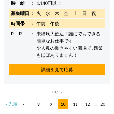
時 給
1,140円以上
募集曜日
火 水 木 金 土 日 祝
時間帯
午前 午後
P R
未経験大歓迎！誰にでもできる
簡単なお仕事です
少人数の働きやすい職場で､残業
もほぼありません！
詳細を見て応募
10 / 37
« 先頭
...
...
«
8
9
10
11
12
20