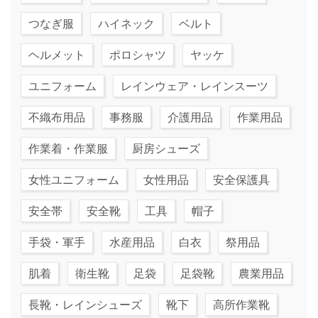
つなぎ服
ハイネック
ベルト
ヘルメット
ポロシャツ
ヤッケ
ユニフォーム
レインウェア・レインスーツ
不織布用品
事務服
介護用品
作業用品
作業着・作業服
厨房シューズ
女性ユニフォーム
女性用品
安全保護具
安全帯
安全靴
工具
帽子
手袋・軍手
水産用品
白衣
祭用品
肌着
衛生靴
足袋
足袋靴
農業用品
長靴・レインシューズ
靴下
高所作業靴