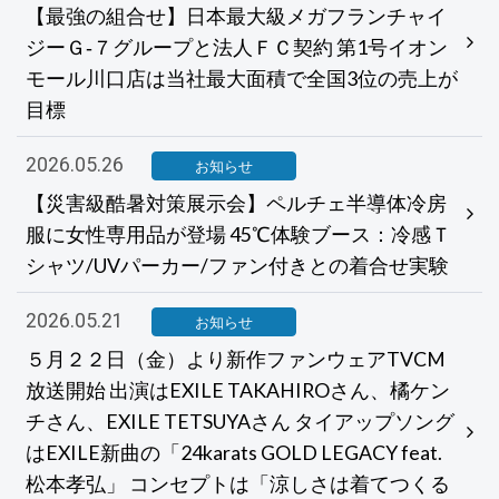
【最強の組合せ】日本最大級メガフランチャイ
ジーＧ‐７グループと法人ＦＣ契約 第1号イオン
モール川口店は当社最大面積で全国3位の売上が
目標
2026.05.26
お知らせ
【災害級酷暑対策展示会】ペルチェ半導体冷房
服に女性専用品が登場 45℃体験ブース：冷感Ｔ
シャツ/UVパーカー/ファン付きとの着合せ実験
2026.05.21
お知らせ
５月２２日（金）より新作ファンウェアTVCM
放送開始 出演はEXILE TAKAHIROさん、橘ケン
チさん、EXILE TETSUYAさん タイアップソング
はEXILE新曲の「24karats GOLD LEGACY feat.
松本孝弘」 コンセプトは「涼しさは着てつくる