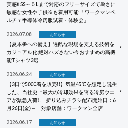
実感‼ SS～５Lまで対応のフリーサイズで暑さに
敏感な女性や子供※も着用可能 「ワークマンペ
ルチェ半導体冷房服試着・体験会」
2026.07.08
お知らせ
【夏本番への備え】過酷な現場を支える技術を
カジュアル化 絶対ハズさない今おすすめの高機
能Tシャツ3選
2026.06.24
お知らせ
【3日で5000着を販売!!】気温45℃を想定し誕生
した、当社史上最大の冷却効果を誇る冷房ウエ
アが緊急入荷!! 折り込みチラシ配布開始日：6
月26日(金)～ 対象店舗：ワークマン全店
2026.06.17
お知らせ