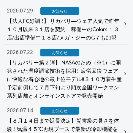
2026.07.29
お知らせ
【法人FC好調!!】 リカバリ―ウェア人気で昨年
１０月以来３１店を契約 稼働中のColors １３
店/出店準備中１８店/メガ・ジーのG７も加盟
2026.07.22
お知らせ
【リカバリー第２弾】 NASAのため（※1）に開
発された温度調節技術を採用!! 疲労回復ウェア
に快適な着心地の最上位モデル‼３１０万着生産
予定前倒して７月下旬より順次全国ワークマン
系列店舗とオンラインストアで発売開始
2026.07.14
お知らせ
【８月１４日まで延長決定】災害級の暑さを体
験!! 気温４５℃再現ブースで最新の冷却機能を