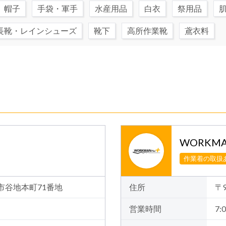
帽子
手袋・軍手
水産用品
白衣
祭用品
長靴・レインシューズ
靴下
高所作業靴
鳶衣料
WORKMA
作業着の取扱
郡山市谷地本町71番地
住所
〒
営業時間
7:0