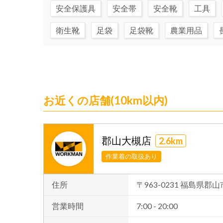
安全保護具
安全帯
安全靴
工具
衛生靴
足袋
足袋靴
農業用品
お近くの店舗(10km以内)
郡山大槻店
2.6km
作業着の取扱あり
住所
〒963-0231 福島県
営業時間
7:00 - 20:00