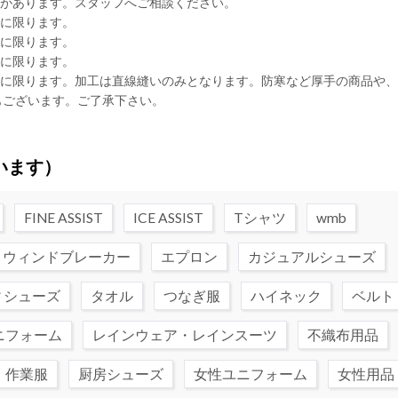
合があります。スタッフへご相談ください。
品に限ります。
品に限ります。
品に限ります。
品に限ります。加工は直線縫いのみとなります。防寒など厚手の商品や
もございます。ご了承下さい。
います）
FINE ASSIST
ICE ASSIST
Tシャツ
wmb
ウィンドブレーカー
エプロン
カジュアルシューズ
ィシューズ
タオル
つなぎ服
ハイネック
ベルト
ニフォーム
レインウェア・レインスーツ
不織布用品
・作業服
厨房シューズ
女性ユニフォーム
女性用品