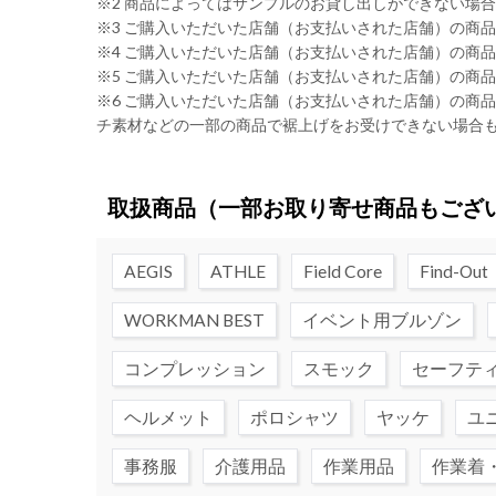
※2 商品によってはサンプルのお貸し出しができない場
※3 ご購入いただいた店舗（お支払いされた店舗）の商
※4 ご購入いただいた店舗（お支払いされた店舗）の商
※5 ご購入いただいた店舗（お支払いされた店舗）の商
※6 ご購入いただいた店舗（お支払いされた店舗）の商
チ素材などの一部の商品で裾上げをお受けできない場合
取扱商品
（一部お取り寄せ商品もござ
AEGIS
ATHLE
Field Core
Find-Out
WORKMAN BEST
イベント用ブルゾン
コンプレッション
スモック
セーフテ
ヘルメット
ポロシャツ
ヤッケ
ユ
事務服
介護用品
作業用品
作業着