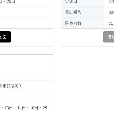
日・25日
定休日
7
電話番号
02
駐車台数
1
地図
店
賀川市館取町3
・13日・14日・18日・25