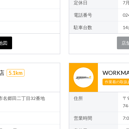
定休日
7
電話番号
02
駐車台数
1
地図
店
田店
WORKMA
5.1km
作業着の取扱
郡山市名郷田二丁目32番地
住所
〒
74
営業時間
7:0