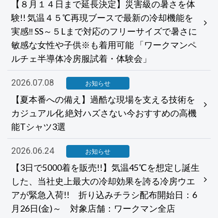
【８月１４日まで延長決定】災害級の暑さを体
験!! 気温４５℃再現ブースで最新の冷却機能を
実感‼ SS～５Lまで対応のフリーサイズで暑さに
敏感な女性や子供※も着用可能 「ワークマンペ
ルチェ半導体冷房服試着・体験会」
2026.07.08
お知らせ
【夏本番への備え】過酷な現場を支える技術を
カジュアル化 絶対ハズさない今おすすめの高機
能Tシャツ3選
2026.06.24
お知らせ
【3日で5000着を販売!!】気温45℃を想定し誕生
した、当社史上最大の冷却効果を誇る冷房ウエ
アが緊急入荷!! 折り込みチラシ配布開始日：6
月26日(金)～ 対象店舗：ワークマン全店