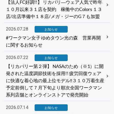
【法人FC好調!!】 リカバリ―ウェア人気で昨年
１０月以来３１店を契約 稼働中のColors １３
店/出店準備中１８店/メガ・ジーのG７も加盟
2026.07.28
お知らせ
#ワークマン女子 ゆめタウン光の森 営業再開
に関するお知らせ
2026.07.22
お知らせ
【リカバリー第２弾】 NASAのため（※1）に開
発された温度調節技術を採用!! 疲労回復ウェア
に快適な着心地の最上位モデル‼３１０万着生産
予定前倒して７月下旬より順次全国ワークマン
系列店舗とオンラインストアで発売開始
2026.07.14
お知らせ