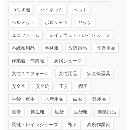
つなぎ服
ハイネック
ベルト
ヘルメット
ポロシャツ
ヤッケ
ユニフォーム
レインウェア・レインスーツ
不織布用品
事務服
介護用品
作業用品
作業着・作業服
厨房シューズ
女性ユニフォーム
女性用品
安全保護具
安全帯
安全靴
工具
帽子
手袋・軍手
水産用品
白衣
祭用品
肌着
衛生靴
足袋
足袋靴
農業用品
長靴・レインシューズ
靴下
高所作業靴