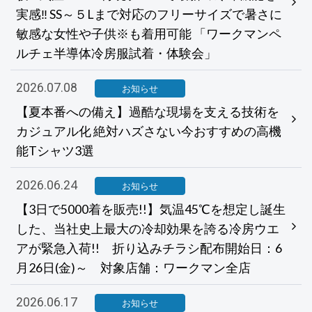
実感‼ SS～５Lまで対応のフリーサイズで暑さに
敏感な女性や子供※も着用可能 「ワークマンペ
ルチェ半導体冷房服試着・体験会」
2026.07.08
お知らせ
【夏本番への備え】過酷な現場を支える技術を
カジュアル化 絶対ハズさない今おすすめの高機
能Tシャツ3選
2026.06.24
お知らせ
【3日で5000着を販売!!】気温45℃を想定し誕生
した、当社史上最大の冷却効果を誇る冷房ウエ
アが緊急入荷!! 折り込みチラシ配布開始日：6
月26日(金)～ 対象店舗：ワークマン全店
2026.06.17
お知らせ