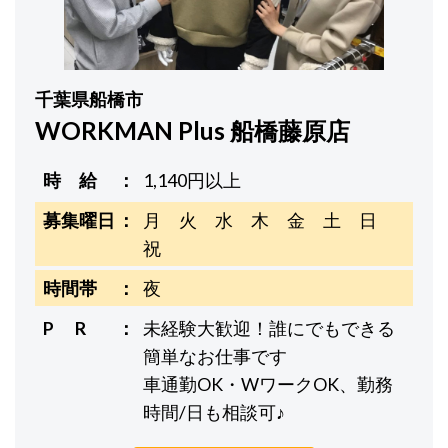
千葉県船橋市
WORKMAN Plus 船橋藤原店
時 給
1,140円以上
募集曜日
月 火 水 木 金 土 日
祝
時間帯
夜
P R
未経験大歓迎！誰にでもできる
簡単なお仕事です
車通勤OK・WワークOK、勤務
時間/日も相談可♪