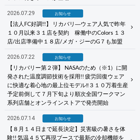
2026.07.29
お知らせ
【法人FC好調!!】 リカバリ―ウェア人気で昨年
１０月以来３１店を契約 稼働中のColors １３
店/出店準備中１８店/メガ・ジーのG７も加盟
2026.07.22
お知らせ
【リカバリー第２弾】 NASAのため（※1）に開
発された温度調節技術を採用!! 疲労回復ウェア
に快適な着心地の最上位モデル‼３１０万着生産
予定前倒して７月下旬より順次全国ワークマン
系列店舗とオンラインストアで発売開始
2026.07.14
お知らせ
【８月１４日まで延長決定】災害級の暑さを体
験!! 気温４５℃再現ブースで最新の冷却機能を