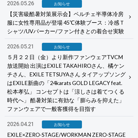
2026.05.26
お知らせ
【災害級酷暑対策展示会】ペルチェ半導体冷房
服に女性専用品が登場 45℃体験ブース：冷感Ｔ
シャツ/UVパーカー/ファン付きとの着合せ実験
2026.05.21
お知らせ
５月２２日（金）より新作ファンウェアTVCM
放送開始 出演はEXILE TAKAHIROさん、橘ケン
チさん、EXILE TETSUYAさん タイアップソング
はEXILE新曲の「24karats GOLD LEGACY feat.
松本孝弘」 コンセプトは「涼しさは着てつくる
時代へ」 酷暑対策に有効な「膨らみを抑えた」
ファンウェアで一般客獲得を目指す
2026.04.21
お知らせ
EXILE×ZERO-STAGE/WORKMAN ZERO-STAGE