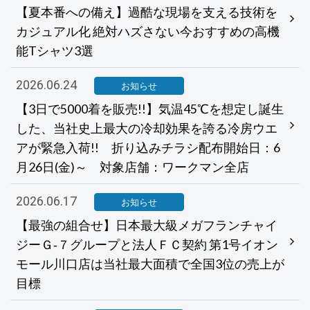
【夏本番への備え】過酷な現場を支える技術を
カジュアル化 絶対ハズさない今おすすめの高機
能Tシャツ3選
2026.06.24
お知らせ
【3日で5000着を販売!!】気温45℃を想定し誕生
した、当社史上最大の冷却効果を誇る冷房ウエ
アが緊急入荷!! 折り込みチラシ配布開始日：6
月26日(金)～ 対象店舗：ワークマン全店
2026.06.17
お知らせ
【最強の組合せ】日本最大級メガフランチャイ
ジーＧ‐７グループと法人ＦＣ契約 第1号イオン
モール川口店は当社最大面積で全国3位の売上が
目標