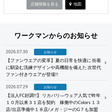
店舗情報を見る
地図
ワークマンからのお知らせ
2026.07.30
お知らせ
【ファンウエアの変革】夏の日常を快適に 街着
に馴染む洗練デザインや高機能を備えた 次世代
ファン付きウエアが登場!!
2026.07.29
お知らせ
【法人FC好調!!】 リカバリ―ウェア人気で昨年
１０月以来３１店を契約 稼働中のColors １３
店/出店準備中１８店/メガ・ジーのG７も加盟