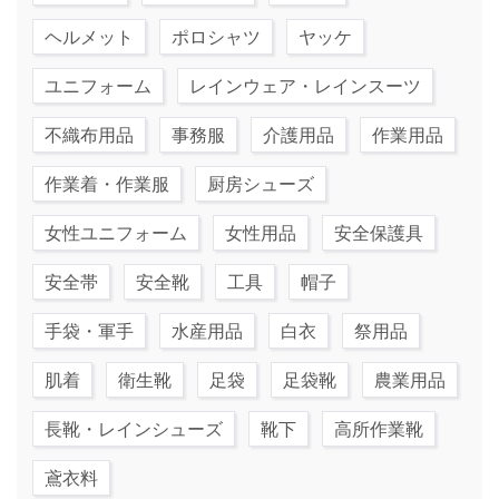
ヘルメット
ポロシャツ
ヤッケ
ユニフォーム
レインウェア・レインスーツ
不織布用品
事務服
介護用品
作業用品
作業着・作業服
厨房シューズ
女性ユニフォーム
女性用品
安全保護具
安全帯
安全靴
工具
帽子
手袋・軍手
水産用品
白衣
祭用品
肌着
衛生靴
足袋
足袋靴
農業用品
長靴・レインシューズ
靴下
高所作業靴
鳶衣料