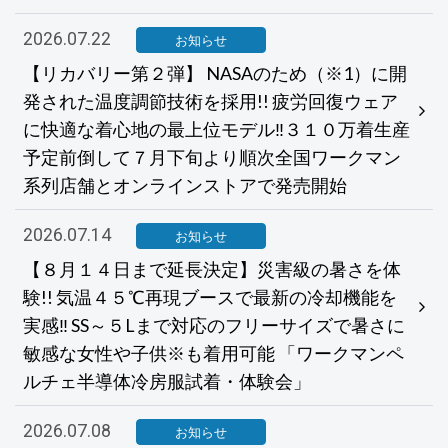
2026.07.22
お知らせ
【リカバリー第２弾】 NASAのため（※1）に開
発された温度調節技術を採用!! 疲労回復ウェア
に快適な着心地の最上位モデル‼３１０万着生産
予定前倒して７月下旬より順次全国ワークマン
系列店舗とオンラインストアで発売開始
2026.07.14
お知らせ
【８月１４日まで延長決定】災害級の暑さを体
験!! 気温４５℃再現ブースで最新の冷却機能を
実感‼ SS～５Lまで対応のフリーサイズで暑さに
敏感な女性や子供※も着用可能 「ワークマンペ
ルチェ半導体冷房服試着・体験会」
2026.07.08
お知らせ