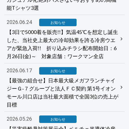
能Tシャツ3選
2026.06.24
お知らせ
【3日で5000着を販売!!】気温45℃を想定し誕生
した、当社史上最大の冷却効果を誇る冷房ウエ
アが緊急入荷!! 折り込みチラシ配布開始日：6
月26日(金)～ 対象店舗：ワークマン全店
2026.06.17
お知らせ
【最強の組合せ】日本最大級メガフランチャイ
ジーＧ‐７グループと法人ＦＣ契約 第1号イオン
モール川口店は当社最大面積で全国3位の売上が
目標
2026.05.26
お知らせ
【災害級酷暑対策展示会】ペルチェ半導体冷房