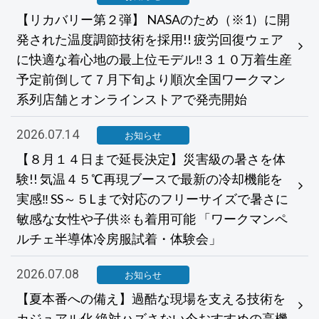
【リカバリー第２弾】 NASAのため（※1）に開
発された温度調節技術を採用!! 疲労回復ウェア
に快適な着心地の最上位モデル‼３１０万着生産
予定前倒して７月下旬より順次全国ワークマン
系列店舗とオンラインストアで発売開始
2026.07.14
お知らせ
【８月１４日まで延長決定】災害級の暑さを体
験!! 気温４５℃再現ブースで最新の冷却機能を
実感‼ SS～５Lまで対応のフリーサイズで暑さに
敏感な女性や子供※も着用可能 「ワークマンペ
ルチェ半導体冷房服試着・体験会」
2026.07.08
お知らせ
【夏本番への備え】過酷な現場を支える技術を
カジュアル化 絶対ハズさない今おすすめの高機