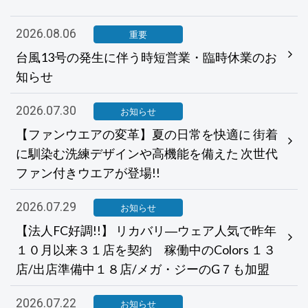
2026.08.06
重要
台風13号の発生に伴う時短営業・臨時休業のお
知らせ
2026.07.30
お知らせ
【ファンウエアの変革】夏の日常を快適に 街着
に馴染む洗練デザインや高機能を備えた 次世代
ファン付きウエアが登場!!
2026.07.29
お知らせ
【法人FC好調!!】 リカバリ―ウェア人気で昨年
１０月以来３１店を契約 稼働中のColors １３
店/出店準備中１８店/メガ・ジーのG７も加盟
2026.07.22
お知らせ