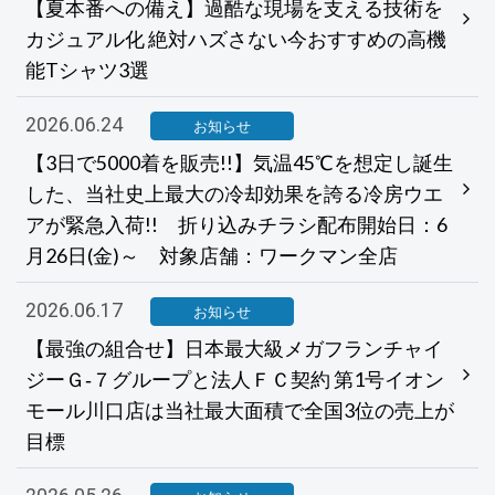
【夏本番への備え】過酷な現場を支える技術を
カジュアル化 絶対ハズさない今おすすめの高機
能Tシャツ3選
2026.06.24
お知らせ
【3日で5000着を販売!!】気温45℃を想定し誕生
した、当社史上最大の冷却効果を誇る冷房ウエ
アが緊急入荷!! 折り込みチラシ配布開始日：6
月26日(金)～ 対象店舗：ワークマン全店
2026.06.17
お知らせ
【最強の組合せ】日本最大級メガフランチャイ
ジーＧ‐７グループと法人ＦＣ契約 第1号イオン
モール川口店は当社最大面積で全国3位の売上が
目標