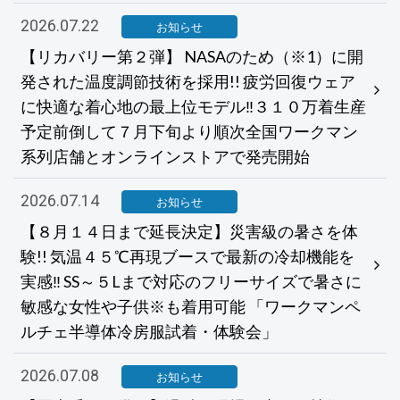
2026.07.22
お知らせ
【リカバリー第２弾】 NASAのため（※1）に開
発された温度調節技術を採用!! 疲労回復ウェア
に快適な着心地の最上位モデル‼３１０万着生産
予定前倒して７月下旬より順次全国ワークマン
系列店舗とオンラインストアで発売開始
2026.07.14
お知らせ
【８月１４日まで延長決定】災害級の暑さを体
験!! 気温４５℃再現ブースで最新の冷却機能を
実感‼ SS～５Lまで対応のフリーサイズで暑さに
敏感な女性や子供※も着用可能 「ワークマンペ
ルチェ半導体冷房服試着・体験会」
2026.07.08
お知らせ