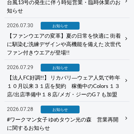
台風13号の発生に伴う時短営業・臨時休業のお
知らせ
2026.07.30
お知らせ
【ファンウエアの変革】夏の日常を快適に 街着
に馴染む洗練デザインや高機能を備えた 次世代
ファン付きウエアが登場!!
2026.07.29
お知らせ
【法人FC好調!!】 リカバリ―ウェア人気で昨年
１０月以来３１店を契約 稼働中のColors １３
店/出店準備中１８店/メガ・ジーのG７も加盟
2026.07.28
お知らせ
#ワークマン女子 ゆめタウン光の森 営業再開
に関するお知らせ