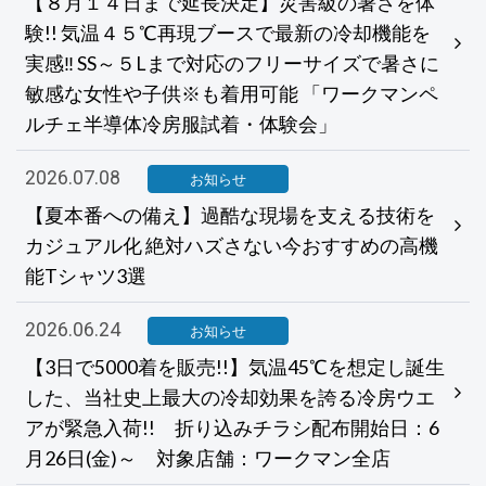
【８月１４日まで延長決定】災害級の暑さを体
験!! 気温４５℃再現ブースで最新の冷却機能を
実感‼ SS～５Lまで対応のフリーサイズで暑さに
敏感な女性や子供※も着用可能 「ワークマンペ
ルチェ半導体冷房服試着・体験会」
2026.07.08
お知らせ
【夏本番への備え】過酷な現場を支える技術を
カジュアル化 絶対ハズさない今おすすめの高機
能Tシャツ3選
2026.06.24
お知らせ
【3日で5000着を販売!!】気温45℃を想定し誕生
した、当社史上最大の冷却効果を誇る冷房ウエ
アが緊急入荷!! 折り込みチラシ配布開始日：6
月26日(金)～ 対象店舗：ワークマン全店