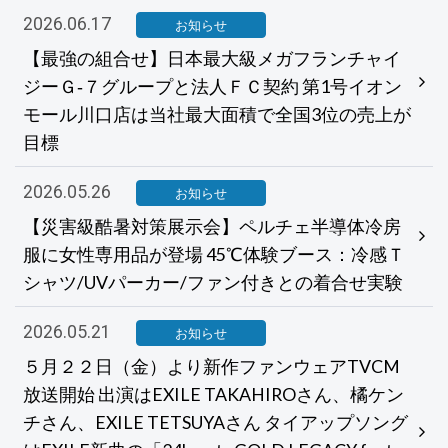
2026.06.17
お知らせ
【最強の組合せ】日本最大級メガフランチャイ
ジーＧ‐７グループと法人ＦＣ契約 第1号イオン
モール川口店は当社最大面積で全国3位の売上が
目標
2026.05.26
お知らせ
【災害級酷暑対策展示会】ペルチェ半導体冷房
服に女性専用品が登場 45℃体験ブース：冷感Ｔ
シャツ/UVパーカー/ファン付きとの着合せ実験
2026.05.21
お知らせ
５月２２日（金）より新作ファンウェアTVCM
放送開始 出演はEXILE TAKAHIROさん、橘ケン
チさん、EXILE TETSUYAさん タイアップソング