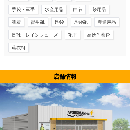
手袋・軍手
水産用品
白衣
祭用品
肌着
衛生靴
足袋
足袋靴
農業用品
長靴・レインシューズ
靴下
高所作業靴
鳶衣料
店舗情報