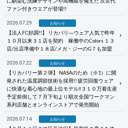
に馴染む洗練デザインや高機能を備えた 次世代
ファン付きウエアが登場!!
2026.07.29
お知らせ
【法人FC好調!!】 リカバリ―ウェア人気で昨年
１０月以来３１店を契約 稼働中のColors １３
店/出店準備中１８店/メガ・ジーのG７も加盟
2026.07.22
お知らせ
【リカバリー第２弾】 NASAのため（※1）に開
発された温度調節技術を採用!! 疲労回復ウェア
に快適な着心地の最上位モデル‼３１０万着生産
予定前倒して７月下旬より順次全国ワークマン
系列店舗とオンラインストアで発売開始
2026.07.14
お知らせ