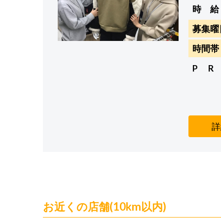
時 給
募集曜
時間帯
P R
詳
お近くの店舗(10km以内)