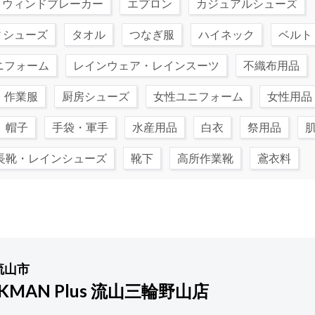
ウィンドブレーカー
エプロン
カジュアルシューズ
ィシューズ
タオル
つなぎ服
ハイネック
ベルト
ニフォーム
レインウェア・レインスーツ
不織布用品
・作業服
厨房シューズ
女性ユニフォーム
女性用品
帽子
手袋・軍手
水産用品
白衣
祭用品
長靴・レインシューズ
靴下
高所作業靴
鳶衣料
流山市
KMAN Plus 流山三輪野山店