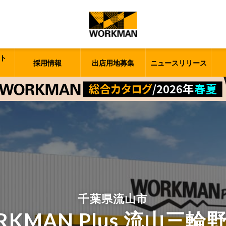
ト
採用情報
出店用地募集
ニュースリリース
千葉県流山市
RKMAN Plus 流山三輪