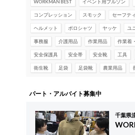
WORKMAN BEST
イベント用ブルゾン
コンプレッション
スモック
セーフテ
ヘルメット
ポロシャツ
ヤッケ
ユ
事務服
介護用品
作業用品
作業着
安全保護具
安全帯
安全靴
工具
衛生靴
足袋
足袋靴
農業用品
パート・アルバイト募集中
千葉県
WOR