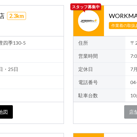
スタッフ募集中
季店
WORKMA
2.3km
作業着の取扱
豊四季130-5
住所
〒
営業時間
7:0
日・25日
定休日
7
電話番号
04
駐車台数
1
地図
店