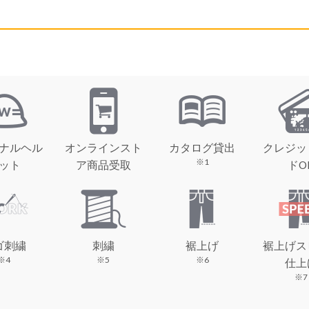
ナルヘル
オンラインスト
カタログ貸出
クレジッ
※1
ット
ア商品受取
ドO
ゴ刺繍
刺繍
裾上げ
裾上げス
※4
※5
※6
仕上
※7