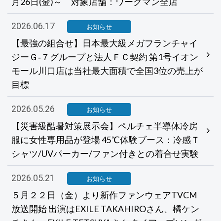
月26日(金)～ 対象店舗：ワークマン全店
2026.06.17
お知らせ
【最強の組合せ】日本最大級メガフランチャイ
ジーＧ‐７グループと法人ＦＣ契約 第1号イオン
モール川口店は当社最大面積で全国3位の売上が
目標
2026.05.26
お知らせ
【災害級酷暑対策展示会】ペルチェ半導体冷房
服に女性専用品が登場 45℃体験ブース：冷感Ｔ
シャツ/UVパーカー/ファン付きとの着合せ実験
2026.05.21
お知らせ
５月２２日（金）より新作ファンウェアTVCM
放送開始 出演はEXILE TAKAHIROさん、橘ケン