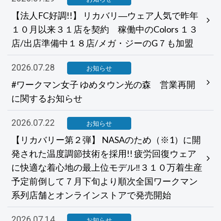
【法人FC好調!!】 リカバリ―ウェア人気で昨年
１０月以来３１店を契約 稼働中のColors １３
店/出店準備中１８店/メガ・ジーのG７も加盟
2026.07.28
お知らせ
#ワークマン女子 ゆめタウン光の森 営業再開
に関するお知らせ
2026.07.22
お知らせ
【リカバリー第２弾】 NASAのため（※1）に開
発された温度調節技術を採用!! 疲労回復ウェア
に快適な着心地の最上位モデル‼３１０万着生産
予定前倒して７月下旬より順次全国ワークマン
系列店舗とオンラインストアで発売開始
2026.07.14
お知らせ