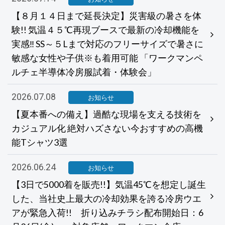
【８月１４日まで延長決定】災害級の暑さを体
験!! 気温４５℃再現ブースで最新の冷却機能を
実感‼ SS～５Lまで対応のフリーサイズで暑さに
敏感な女性や子供※も着用可能 「ワークマンペ
ルチェ半導体冷房服試着・体験会」
2026.07.08
お知らせ
【夏本番への備え】過酷な現場を支える技術を
カジュアル化 絶対ハズさない今おすすめの高機
能Tシャツ3選
2026.06.24
お知らせ
【3日で5000着を販売!!】気温45℃を想定し誕生
した、当社史上最大の冷却効果を誇る冷房ウエ
アが緊急入荷!! 折り込みチラシ配布開始日：6