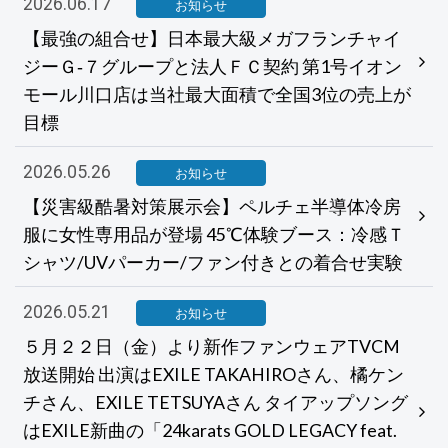
2026.06.17
お知らせ
【最強の組合せ】日本最大級メガフランチャイ
ジーＧ‐７グループと法人ＦＣ契約 第1号イオン
モール川口店は当社最大面積で全国3位の売上が
目標
2026.05.26
お知らせ
【災害級酷暑対策展示会】ペルチェ半導体冷房
服に女性専用品が登場 45℃体験ブース：冷感Ｔ
シャツ/UVパーカー/ファン付きとの着合せ実験
2026.05.21
お知らせ
５月２２日（金）より新作ファンウェアTVCM
放送開始 出演はEXILE TAKAHIROさん、橘ケン
チさん、EXILE TETSUYAさん タイアップソング
はEXILE新曲の「24karats GOLD LEGACY feat.