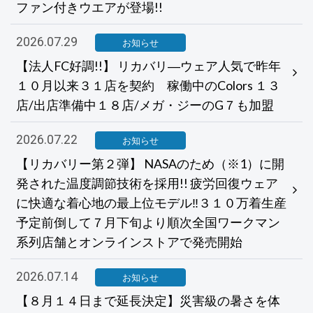
ファン付きウエアが登場!!
2026.07.29
お知らせ
【法人FC好調!!】 リカバリ―ウェア人気で昨年
１０月以来３１店を契約 稼働中のColors １３
店/出店準備中１８店/メガ・ジーのG７も加盟
2026.07.22
お知らせ
【リカバリー第２弾】 NASAのため（※1）に開
発された温度調節技術を採用!! 疲労回復ウェア
に快適な着心地の最上位モデル‼３１０万着生産
予定前倒して７月下旬より順次全国ワークマン
系列店舗とオンラインストアで発売開始
2026.07.14
お知らせ
【８月１４日まで延長決定】災害級の暑さを体