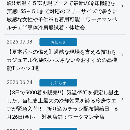
験!! 気温４５℃再現ブースで最新の冷却機能を
実感‼ SS～５Lまで対応のフリーサイズで暑さに
敏感な女性や子供※も着用可能 「ワークマンペ
ルチェ半導体冷房服試着・体験会」
2026.07.08
お知らせ
【夏本番への備え】過酷な現場を支える技術を
カジュアル化 絶対ハズさない今おすすめの高機
能Tシャツ3選
2026.06.24
お知らせ
【3日で5000着を販売!!】気温45℃を想定し誕生
した、当社史上最大の冷却効果を誇る冷房ウエ
アが緊急入荷!! 折り込みチラシ配布開始日：6
月26日(金)～ 対象店舗：ワークマン全店