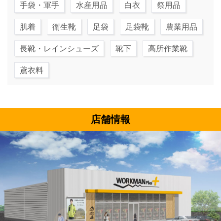
手袋・軍手
水産用品
白衣
祭用品
肌着
衛生靴
足袋
足袋靴
農業用品
長靴・レインシューズ
靴下
高所作業靴
鳶衣料
店舗情報