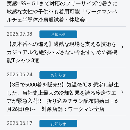
実感‼ SS～５Lまで対応のフリーサイズで暑さに
敏感な女性や子供※も着用可能 「ワークマンペ
ルチェ半導体冷房服試着・体験会」
2026.07.08
お知らせ
【夏本番への備え】過酷な現場を支える技術を
カジュアル化 絶対ハズさない今おすすめの高機
能Tシャツ3選
2026.06.24
お知らせ
【3日で5000着を販売!!】気温45℃を想定し誕生
した、当社史上最大の冷却効果を誇る冷房ウエ
アが緊急入荷!! 折り込みチラシ配布開始日：6
月26日(金)～ 対象店舗：ワークマン全店
2026.06.17
お知らせ