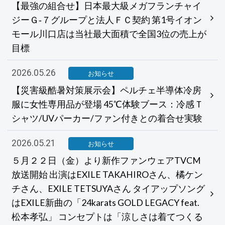
【最強の組合せ】日本最大級メガフランチャイ
ジーＧ‐７グループと法人ＦＣ契約 第1号イオン
モール川口店は当社最大面積で全国3位の売上が
目標
2026.05.26
お知らせ
【災害級酷暑対策展示会】ペルチェ半導体冷房
服に女性専用品が登場 45℃体験ブース：冷感Ｔ
シャツ/UVパーカー/ファン付きとの着合せ実験
2026.05.21
お知らせ
５月２２日（金）より新作ファンウェアTVCM
放送開始 出演はEXILE TAKAHIROさん、橘ケン
チさん、EXILE TETSUYAさん タイアップソング
はEXILE新曲の「24karats GOLD LEGACY feat.
松本孝弘」 コンセプトは「涼しさは着てつくる