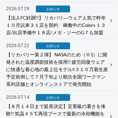
2026.07.29
お知らせ
【法人FC好調!!】 リカバリ―ウェア人気で昨年
１０月以来３１店を契約 稼働中のColors １３
店/出店準備中１８店/メガ・ジーのG７も加盟
2026.07.22
お知らせ
【リカバリー第２弾】 NASAのため（※1）に開
発された温度調節技術を採用!! 疲労回復ウェア
に快適な着心地の最上位モデル‼３１０万着生産
予定前倒して７月下旬より順次全国ワークマン
系列店舗とオンラインストアで発売開始
2026.07.14
お知らせ
【８月１４日まで延長決定】災害級の暑さを体
験!! 気温４５℃再現ブースで最新の冷却機能を