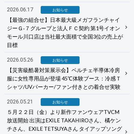
2026.06.17
お知らせ
【最強の組合せ】日本最大級メガフランチャイ
ジーＧ‐７グループと法人ＦＣ契約 第1号イオン
モール川口店は当社最大面積で全国3位の売上が
目標
2026.05.26
お知らせ
【災害級酷暑対策展示会】ペルチェ半導体冷房
服に女性専用品が登場 45℃体験ブース：冷感Ｔ
シャツ/UVパーカー/ファン付きとの着合せ実験
2026.05.21
お知らせ
５月２２日（金）より新作ファンウェアTVCM
放送開始 出演はEXILE TAKAHIROさん、橘ケン
チさん、EXILE TETSUYAさん タイアップソング