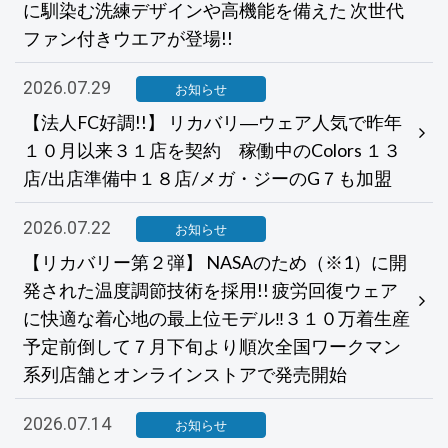
に馴染む洗練デザインや高機能を備えた 次世代
ファン付きウエアが登場!!
2026.07.29
お知らせ
【法人FC好調!!】 リカバリ―ウェア人気で昨年
１０月以来３１店を契約 稼働中のColors １３
店/出店準備中１８店/メガ・ジーのG７も加盟
2026.07.22
お知らせ
【リカバリー第２弾】 NASAのため（※1）に開
発された温度調節技術を採用!! 疲労回復ウェア
に快適な着心地の最上位モデル‼３１０万着生産
予定前倒して７月下旬より順次全国ワークマン
系列店舗とオンラインストアで発売開始
2026.07.14
お知らせ