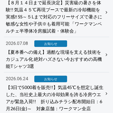
【８月１４日まで延長決定】災害級の暑さを体
験!! 気温４５℃再現ブースで最新の冷却機能を
実感‼ SS～５Lまで対応のフリーサイズで暑さに
敏感な女性や子供※も着用可能 「ワークマンペ
ルチェ半導体冷房服試着・体験会」
2026.07.08
お知らせ
【夏本番への備え】過酷な現場を支える技術を
カジュアル化 絶対ハズさない今おすすめの高機
能Tシャツ3選
2026.06.24
お知らせ
【3日で5000着を販売!!】気温45℃を想定し誕生
した、当社史上最大の冷却効果を誇る冷房ウエ
アが緊急入荷!! 折り込みチラシ配布開始日：6
月26日(金)～ 対象店舗：ワークマン全店