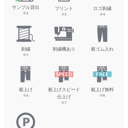
サンプル貸出
プリント
ロゴ刺繍
※2
※3
※4
刺繍
刺繍機あり
裾ゴム入れ
※5
裾上げ
裾上げスピード
裾上げ無料
※6
※8
仕上げ
※7