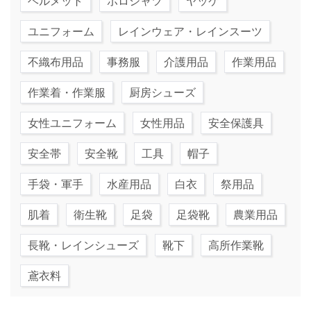
ヘルメット
ポロシャツ
ヤッケ
ユニフォーム
レインウェア・レインスーツ
不織布用品
事務服
介護用品
作業用品
作業着・作業服
厨房シューズ
女性ユニフォーム
女性用品
安全保護具
安全帯
安全靴
工具
帽子
手袋・軍手
水産用品
白衣
祭用品
肌着
衛生靴
足袋
足袋靴
農業用品
長靴・レインシューズ
靴下
高所作業靴
鳶衣料