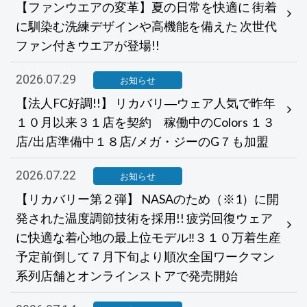
【ファンウエアの変革】夏の日常を快適に 街着
に馴染む洗練デザインや高機能を備えた 次世代
ファン付きウエアが登場!!
2026.07.29
お知らせ
【法人FC好調!!】 リカバリ―ウェア人気で昨年
１０月以来３１店を契約 稼働中のColors １３
店/出店準備中１８店/メガ・ジーのG７も加盟
2026.07.22
お知らせ
【リカバリー第２弾】 NASAのため（※1）に開
発された温度調節技術を採用!! 疲労回復ウェア
に快適な着心地の最上位モデル‼３１０万着生産
予定前倒して７月下旬より順次全国ワークマン
系列店舗とオンラインストアで発売開始