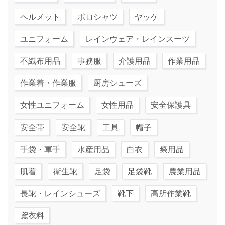
ヘルメット
ポロシャツ
ヤッケ
ユニフォーム
レインウェア・レインスーツ
不織布用品
事務服
介護用品
作業用品
作業着・作業服
厨房シューズ
女性ユニフォーム
女性用品
安全保護具
安全帯
安全靴
工具
帽子
手袋・軍手
水産用品
白衣
祭用品
肌着
衛生靴
足袋
足袋靴
農業用品
長靴・レインシューズ
靴下
高所作業靴
鳶衣料