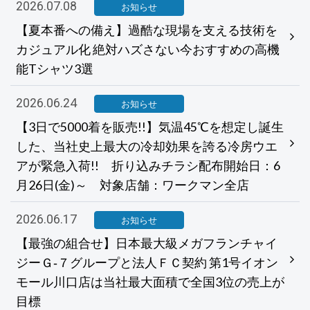
2026.07.08
お知らせ
【夏本番への備え】過酷な現場を支える技術を
カジュアル化 絶対ハズさない今おすすめの高機
能Tシャツ3選
2026.06.24
お知らせ
【3日で5000着を販売!!】気温45℃を想定し誕生
した、当社史上最大の冷却効果を誇る冷房ウエ
アが緊急入荷!! 折り込みチラシ配布開始日：6
月26日(金)～ 対象店舗：ワークマン全店
2026.06.17
お知らせ
【最強の組合せ】日本最大級メガフランチャイ
ジーＧ‐７グループと法人ＦＣ契約 第1号イオン
モール川口店は当社最大面積で全国3位の売上が
目標