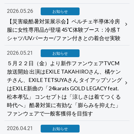
2026.05.26
お知らせ
【災害級酷暑対策展示会】ペルチェ半導体冷房
服に女性専用品が登場 45℃体験ブース：冷感Ｔ
シャツ/UVパーカー/ファン付きとの着合せ実験
2026.05.21
お知らせ
５月２２日（金）より新作ファンウェアTVCM
放送開始 出演はEXILE TAKAHIROさん、橘ケン
チさん、EXILE TETSUYAさん タイアップソング
はEXILE新曲の「24karats GOLD LEGACY feat.
松本孝弘」 コンセプトは「涼しさは着てつくる
時代へ」 酷暑対策に有効な「膨らみを抑えた」
ファンウェアで一般客獲得を目指す
2026.04.21
お知らせ