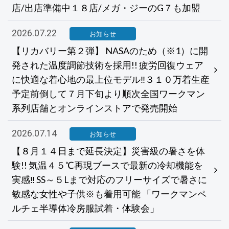
店/出店準備中１８店/メガ・ジーのG７も加盟
2026.07.22
お知らせ
【リカバリー第２弾】 NASAのため（※1）に開
発された温度調節技術を採用!! 疲労回復ウェア
に快適な着心地の最上位モデル‼３１０万着生産
予定前倒して７月下旬より順次全国ワークマン
系列店舗とオンラインストアで発売開始
2026.07.14
お知らせ
【８月１４日まで延長決定】災害級の暑さを体
験!! 気温４５℃再現ブースで最新の冷却機能を
実感‼ SS～５Lまで対応のフリーサイズで暑さに
敏感な女性や子供※も着用可能 「ワークマンペ
ルチェ半導体冷房服試着・体験会」