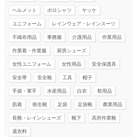
ヘルメット
ポロシャツ
ヤッケ
ユニフォーム
レインウェア・レインスーツ
不織布用品
事務服
介護用品
作業用品
作業着・作業服
厨房シューズ
女性ユニフォーム
女性用品
安全保護具
安全帯
安全靴
工具
帽子
手袋・軍手
水産用品
白衣
祭用品
肌着
衛生靴
足袋
足袋靴
農業用品
長靴・レインシューズ
靴下
高所作業靴
鳶衣料