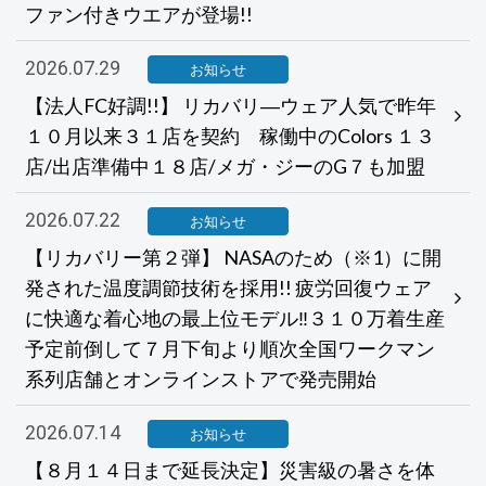
ファン付きウエアが登場!!
2026.07.29
お知らせ
【法人FC好調!!】 リカバリ―ウェア人気で昨年
１０月以来３１店を契約 稼働中のColors １３
店/出店準備中１８店/メガ・ジーのG７も加盟
2026.07.22
お知らせ
【リカバリー第２弾】 NASAのため（※1）に開
発された温度調節技術を採用!! 疲労回復ウェア
に快適な着心地の最上位モデル‼３１０万着生産
予定前倒して７月下旬より順次全国ワークマン
系列店舗とオンラインストアで発売開始
2026.07.14
お知らせ
【８月１４日まで延長決定】災害級の暑さを体