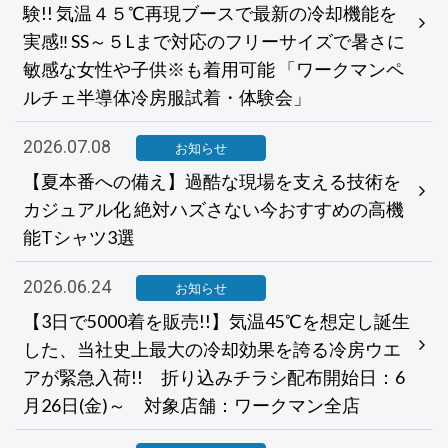
験!! 気温４５℃再現ブースで最新の冷却機能を
実感‼ SS～５Lまで対応のフリーサイズで暑さに
敏感な女性や子供※も着用可能 「ワークマンペ
ルチェ半導体冷房服試着・体験会」
2026.07.08
お知らせ
【夏本番への備え】過酷な現場を支える技術を
カジュアル化 絶対ハズさない今おすすめの高機
能Tシャツ3選
2026.06.24
お知らせ
【3日で5000着を販売!!】気温45℃を想定し誕生
した、当社史上最大の冷却効果を誇る冷房ウエ
アが緊急入荷!! 折り込みチラシ配布開始日：6
月26日(金)～ 対象店舗：ワークマン全店