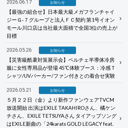
2026.06.17
お知らせ
【最強の組合せ】日本最大級メガフランチャイ
ジーＧ‐７グループと法人ＦＣ契約 第1号イオン
モール川口店は当社最大面積で全国3位の売上が
目標
2026.05.26
お知らせ
【災害級酷暑対策展示会】ペルチェ半導体冷房
服に女性専用品が登場 45℃体験ブース：冷感Ｔ
シャツ/UVパーカー/ファン付きとの着合せ実験
2026.05.21
お知らせ
５月２２日（金）より新作ファンウェアTVCM
放送開始 出演はEXILE TAKAHIROさん、橘ケン
チさん、EXILE TETSUYAさん タイアップソング
はEXILE新曲の「24karats GOLD LEGACY feat.