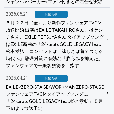
シャツ/UVパーカー/ファン付きとの着合せ実験
2026.05.21
お知らせ
５月２２日（金）より新作ファンウェアTVCM
放送開始 出演はEXILE TAKAHIROさん、橘ケン
チさん、EXILE TETSUYAさん タイアップソング
はEXILE新曲の「24karats GOLD LEGACY feat.
松本孝弘」 コンセプトは「涼しさは着てつくる
時代へ」 酷暑対策に有効な「膨らみを抑えた」
ファンウェアで一般客獲得を目指す
2026.04.21
お知らせ
EXILE×ZERO-STAGE/WORKMAN ZERO-STAGE
ファンウェアTVCMタイアップソングに
「24karats GOLD LEGACY feat.松本孝弘」 ５月
下旬より放送予定