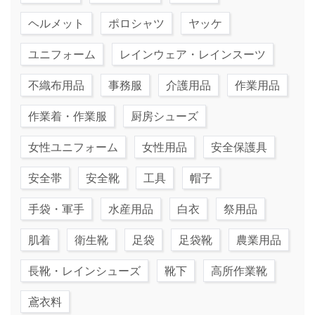
ヘルメット
ポロシャツ
ヤッケ
ユニフォーム
レインウェア・レインスーツ
不織布用品
事務服
介護用品
作業用品
作業着・作業服
厨房シューズ
女性ユニフォーム
女性用品
安全保護具
安全帯
安全靴
工具
帽子
手袋・軍手
水産用品
白衣
祭用品
肌着
衛生靴
足袋
足袋靴
農業用品
長靴・レインシューズ
靴下
高所作業靴
鳶衣料