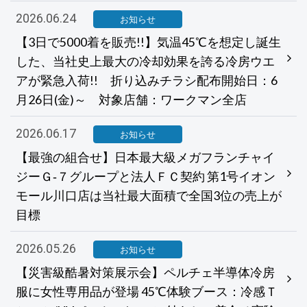
2026.06.24
お知らせ
【3日で5000着を販売!!】気温45℃を想定し誕生
した、当社史上最大の冷却効果を誇る冷房ウエ
アが緊急入荷!! 折り込みチラシ配布開始日：6
月26日(金)～ 対象店舗：ワークマン全店
2026.06.17
お知らせ
【最強の組合せ】日本最大級メガフランチャイ
ジーＧ‐７グループと法人ＦＣ契約 第1号イオン
モール川口店は当社最大面積で全国3位の売上が
目標
2026.05.26
お知らせ
【災害級酷暑対策展示会】ペルチェ半導体冷房
服に女性専用品が登場 45℃体験ブース：冷感Ｔ