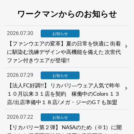
ワークマンからのお知らせ
2026.07.30
お知らせ
【ファンウエアの変革】夏の日常を快適に 街着
に馴染む洗練デザインや高機能を備えた 次世代
ファン付きウエアが登場!!
2026.07.29
お知らせ
【法人FC好調!!】 リカバリ―ウェア人気で昨年
１０月以来３１店を契約 稼働中のColors １３
店/出店準備中１８店/メガ・ジーのG７も加盟
2026.07.22
お知らせ
【リカバリー第２弾】 NASAのため（※1）に開