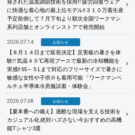
発された温度調節技術を採用!! 疲労回復ウェア
に快適な着心地の最上位モデル‼３１０万着生産
予定前倒して７月下旬より順次全国ワークマン
系列店舗とオンラインストアで発売開始
2026.07.14
お知らせ
【８月１４日まで延長決定】災害級の暑さを体
験!! 気温４５℃再現ブースで最新の冷却機能を
実感‼ SS～５Lまで対応のフリーサイズで暑さに
敏感な女性や子供※も着用可能 「ワークマンペ
ルチェ半導体冷房服試着・体験会」
2026.07.08
お知らせ
【夏本番への備え】過酷な現場を支える技術を
カジュアル化 絶対ハズさない今おすすめの高機
能Tシャツ3選