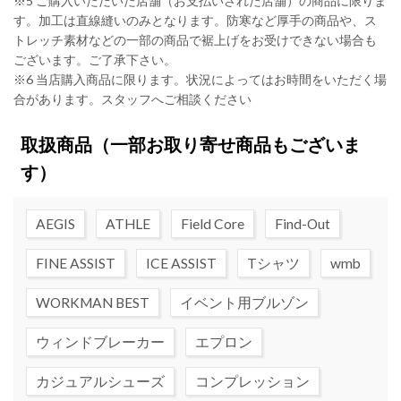
※5 ご購入いただいた店舗（お支払いされた店舗）の商品に限りま
す。加工は直線縫いのみとなります。防寒など厚手の商品や、ス
トレッチ素材などの一部の商品で裾上げをお受けできない場合も
ございます。ご了承下さい。
※6 当店購入商品に限ります。状況によってはお時間をいただく場
合があります。スタッフへご相談ください
取扱商品
（一部お取り寄せ商品もございま
す）
AEGIS
ATHLE
Field Core
Find-Out
FINE ASSIST
ICE ASSIST
Tシャツ
wmb
WORKMAN BEST
イベント用ブルゾン
ウィンドブレーカー
エプロン
カジュアルシューズ
コンプレッション