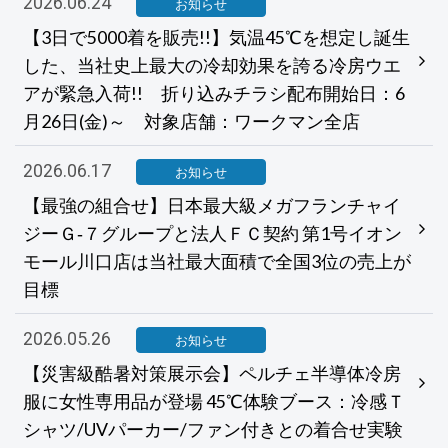
2026.06.24
お知らせ
【3日で5000着を販売!!】気温45℃を想定し誕生
した、当社史上最大の冷却効果を誇る冷房ウエ
アが緊急入荷!! 折り込みチラシ配布開始日：6
月26日(金)～ 対象店舗：ワークマン全店
2026.06.17
お知らせ
【最強の組合せ】日本最大級メガフランチャイ
ジーＧ‐７グループと法人ＦＣ契約 第1号イオン
モール川口店は当社最大面積で全国3位の売上が
目標
2026.05.26
お知らせ
【災害級酷暑対策展示会】ペルチェ半導体冷房
服に女性専用品が登場 45℃体験ブース：冷感Ｔ
シャツ/UVパーカー/ファン付きとの着合せ実験