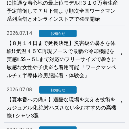
に快適な着心地の最上位モデル‼３１０万着生産
予定前倒して７月下旬より順次全国ワークマン
系列店舗とオンラインストアで発売開始
2026.07.14
お知らせ
【８月１４日まで延長決定】災害級の暑さを体
験!! 気温４５℃再現ブースで最新の冷却機能を
実感‼ SS～５Lまで対応のフリーサイズで暑さに
敏感な女性や子供※も着用可能 「ワークマンペ
ルチェ半導体冷房服試着・体験会」
2026.07.08
お知らせ
【夏本番への備え】過酷な現場を支える技術を
カジュアル化 絶対ハズさない今おすすめの高機
能Tシャツ3選