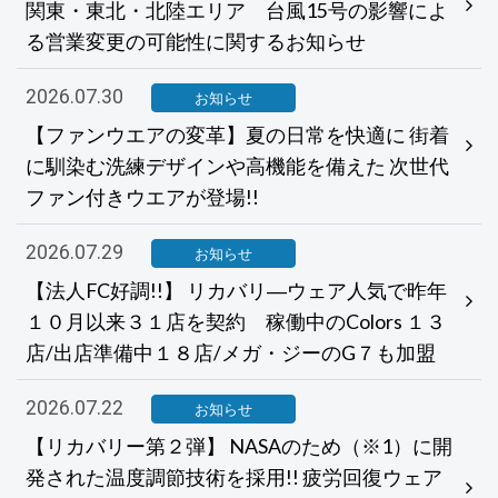
関東・東北・北陸エリア 台風15号の影響によ
る営業変更の可能性に関するお知らせ
2026.07.30
お知らせ
【ファンウエアの変革】夏の日常を快適に 街着
に馴染む洗練デザインや高機能を備えた 次世代
ファン付きウエアが登場!!
2026.07.29
お知らせ
【法人FC好調!!】 リカバリ―ウェア人気で昨年
１０月以来３１店を契約 稼働中のColors １３
店/出店準備中１８店/メガ・ジーのG７も加盟
2026.07.22
お知らせ
【リカバリー第２弾】 NASAのため（※1）に開
発された温度調節技術を採用!! 疲労回復ウェア