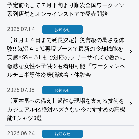
予定前倒して７月下旬より順次全国ワークマン
系列店舗とオンラインストアで発売開始
2026.07.14
お知らせ
【８月１４日まで延長決定】災害級の暑さを体
験!! 気温４５℃再現ブースで最新の冷却機能を
実感‼ SS～５Lまで対応のフリーサイズで暑さに
敏感な女性や子供※も着用可能 「ワークマンペ
ルチェ半導体冷房服試着・体験会」
2026.07.08
お知らせ
【夏本番への備え】過酷な現場を支える技術を
カジュアル化 絶対ハズさない今おすすめの高機
能Tシャツ3選
2026.06.24
お知らせ