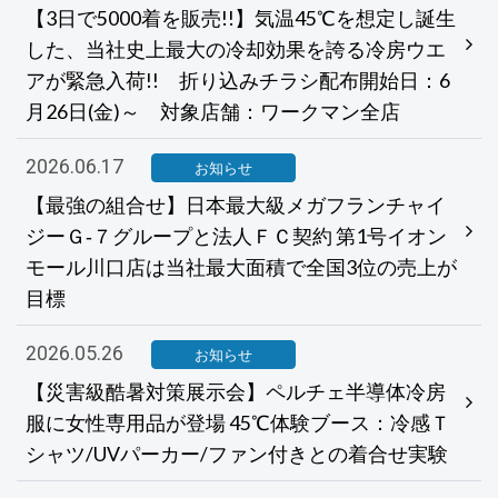
【3日で5000着を販売!!】気温45℃を想定し誕生
した、当社史上最大の冷却効果を誇る冷房ウエ
アが緊急入荷!! 折り込みチラシ配布開始日：6
月26日(金)～ 対象店舗：ワークマン全店
2026.06.17
お知らせ
【最強の組合せ】日本最大級メガフランチャイ
ジーＧ‐７グループと法人ＦＣ契約 第1号イオン
モール川口店は当社最大面積で全国3位の売上が
目標
2026.05.26
お知らせ
【災害級酷暑対策展示会】ペルチェ半導体冷房
服に女性専用品が登場 45℃体験ブース：冷感Ｔ
シャツ/UVパーカー/ファン付きとの着合せ実験