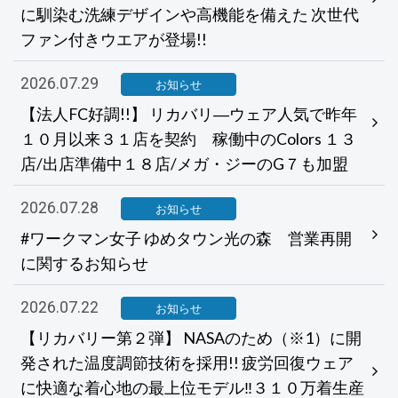
に馴染む洗練デザインや高機能を備えた 次世代
ファン付きウエアが登場!!
2026.07.29
お知らせ
【法人FC好調!!】 リカバリ―ウェア人気で昨年
１０月以来３１店を契約 稼働中のColors １３
店/出店準備中１８店/メガ・ジーのG７も加盟
2026.07.28
お知らせ
#ワークマン女子 ゆめタウン光の森 営業再開
に関するお知らせ
2026.07.22
お知らせ
【リカバリー第２弾】 NASAのため（※1）に開
発された温度調節技術を採用!! 疲労回復ウェア
に快適な着心地の最上位モデル‼３１０万着生産