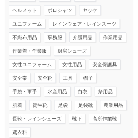
ヘルメット
ポロシャツ
ヤッケ
ユニフォーム
レインウェア・レインスーツ
不織布用品
事務服
介護用品
作業用品
作業着・作業服
厨房シューズ
女性ユニフォーム
女性用品
安全保護具
安全帯
安全靴
工具
帽子
手袋・軍手
水産用品
白衣
祭用品
肌着
衛生靴
足袋
足袋靴
農業用品
長靴・レインシューズ
靴下
高所作業靴
鳶衣料