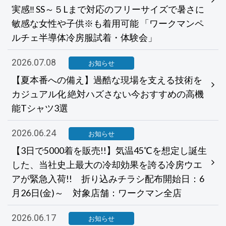
実感‼ SS～５Lまで対応のフリーサイズで暑さに
敏感な女性や子供※も着用可能 「ワークマンペ
ルチェ半導体冷房服試着・体験会」
2026.07.08
お知らせ
【夏本番への備え】過酷な現場を支える技術を
カジュアル化 絶対ハズさない今おすすめの高機
能Tシャツ3選
2026.06.24
お知らせ
【3日で5000着を販売!!】気温45℃を想定し誕生
した、当社史上最大の冷却効果を誇る冷房ウエ
アが緊急入荷!! 折り込みチラシ配布開始日：6
月26日(金)～ 対象店舗：ワークマン全店
2026.06.17
お知らせ