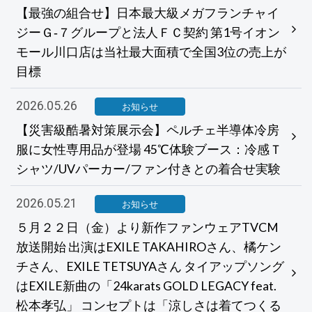
【最強の組合せ】日本最大級メガフランチャイ
ジーＧ‐７グループと法人ＦＣ契約 第1号イオン
モール川口店は当社最大面積で全国3位の売上が
目標
2026.05.26
お知らせ
【災害級酷暑対策展示会】ペルチェ半導体冷房
服に女性専用品が登場 45℃体験ブース：冷感Ｔ
シャツ/UVパーカー/ファン付きとの着合せ実験
2026.05.21
お知らせ
５月２２日（金）より新作ファンウェアTVCM
放送開始 出演はEXILE TAKAHIROさん、橘ケン
チさん、EXILE TETSUYAさん タイアップソング
はEXILE新曲の「24karats GOLD LEGACY feat.
松本孝弘」 コンセプトは「涼しさは着てつくる