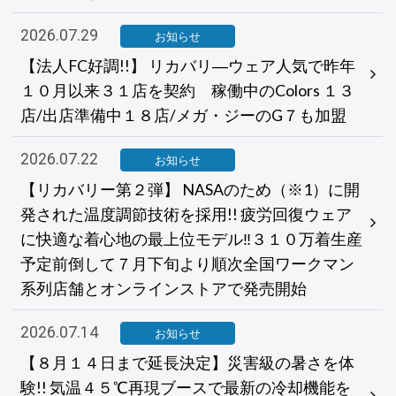
2026.07.29
お知らせ
【法人FC好調!!】 リカバリ―ウェア人気で昨年
１０月以来３１店を契約 稼働中のColors １３
店/出店準備中１８店/メガ・ジーのG７も加盟
2026.07.22
お知らせ
【リカバリー第２弾】 NASAのため（※1）に開
発された温度調節技術を採用!! 疲労回復ウェア
に快適な着心地の最上位モデル‼３１０万着生産
予定前倒して７月下旬より順次全国ワークマン
系列店舗とオンラインストアで発売開始
2026.07.14
お知らせ
【８月１４日まで延長決定】災害級の暑さを体
験!! 気温４５℃再現ブースで最新の冷却機能を