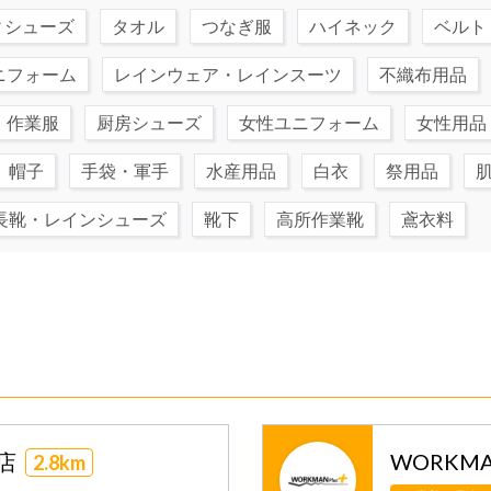
ィシューズ
タオル
つなぎ服
ハイネック
ベルト
ニフォーム
レインウェア・レインスーツ
不織布用品
・作業服
厨房シューズ
女性ユニフォーム
女性用品
帽子
手袋・軍手
水産用品
白衣
祭用品
長靴・レインシューズ
靴下
高所作業靴
鳶衣料
沢店
WORKMA
2.8km