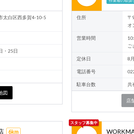
作業着の取扱
台市太白区西多賀4-10-5
住所
〒
オ
営業時間
1
ご
日・25日
定休日
8
電話番号
02
駐車台数
共
地図
店
スタッフ募集中
井店
WORKMA
6km