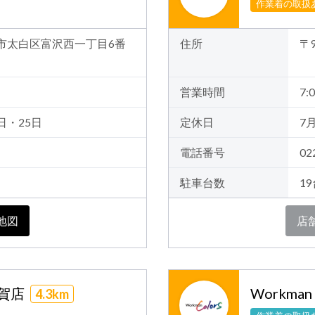
作業着の取扱
仙台市太白区富沢西一丁目6番
住所
〒
営業時間
7:0
日・25日
定休日
7
電話番号
02
駐車台数
1
地図
店
多賀店
Workma
4.3km