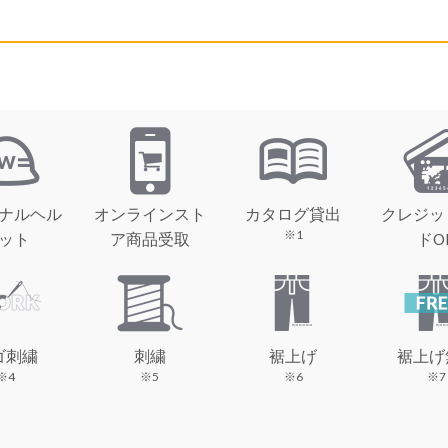
ナルヘル
オンラインスト
カタログ貸出
クレジッ
※1
ット
ア商品受取
ドO
ゴ刺繍
刺繍
裾上げ
裾上げ
※4
※5
※6
※7