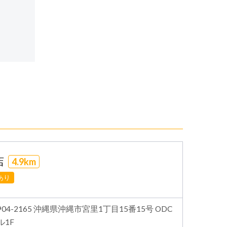
店
4.9km
あり
904-2165 沖縄県沖縄市宮里1丁目15番15号 ODC
ル1F