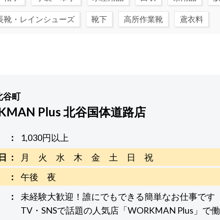
長靴・レインシューズ
靴下
高所作業靴
鳶衣料
北谷町
KMAN Plus 北谷国体道路店
1,030円以上
日
月 火 水 木 金 土 日 祝
午後 夜
未経験大歓迎！誰にでもできる簡単なお仕事です
TV・SNSで話題の人気店「WORKMAN Plus」で