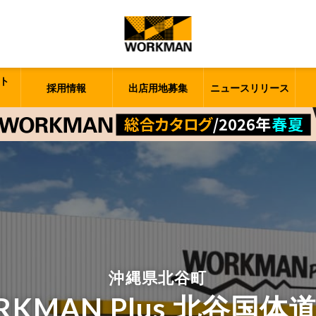
ト
採用情報
出店用地募集
ニュースリリース
沖縄県北谷町
RKMAN Plus 北谷国体