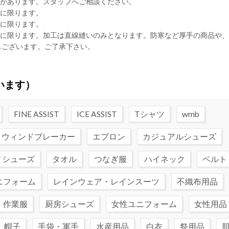
合があります。スタッフへご相談ください。
品に限ります。
品に限ります。
品に限ります。加工は直線縫いのみとなります。防寒など厚手の商品や
もございます。ご了承下さい。
います）
FINE ASSIST
ICE ASSIST
Tシャツ
wmb
ウィンドブレーカー
エプロン
カジュアルシューズ
ィシューズ
タオル
つなぎ服
ハイネック
ベルト
ニフォーム
レインウェア・レインスーツ
不織布用品
・作業服
厨房シューズ
女性ユニフォーム
女性用品
帽子
手袋・軍手
水産用品
白衣
祭用品