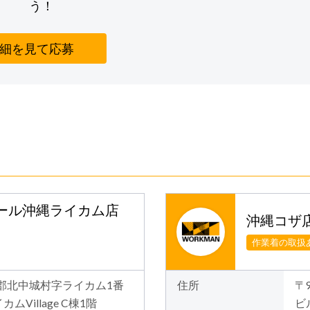
う！
細を見て応募
モール沖縄ライカム店
沖縄コザ
作業着の取扱
中頭郡北中城村字ライカム1番
住所
〒
Village C棟1階
ビ