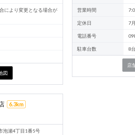
※施設都合により変更となる場合が
営業時間
7:0
定休日
7
電話番号
09
駐車台数
8
店
地図
瀬店
6.3km
縄市泡瀬4丁目1番5号