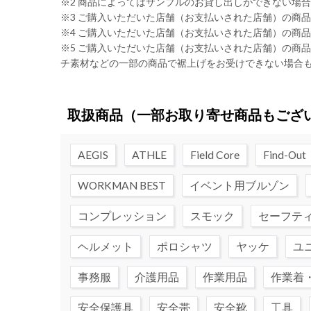
※2 商品によってはサンプルのお貸し出しができない場
※3 ご購入いただいた店舗（お支払いされた店舗）の商
※4 ご購入いただいた店舗（お支払いされた店舗）の商
※5 ご購入いただいた店舗（お支払いされた店舗）の商
チ素材などの一部の商品で裾上げをお受けできない場合
取扱商品
（一部お取り寄せ商品もござ
AEGIS
ATHLE
Field Core
Find-Out
WORKMAN BEST
イベント用ブルゾン
コンプレッション
スモック
セーフテ
ヘルメット
ポロシャツ
ヤッケ
ユ
事務服
介護用品
作業用品
作業着
安全保護具
安全帯
安全靴
工具