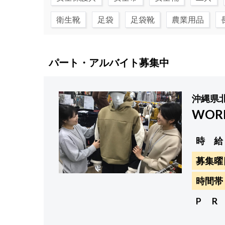
衛生靴
足袋
足袋靴
農業用品
パート・アルバイト募集中
沖縄県
WOR
時 給
募集曜
時間帯
P R