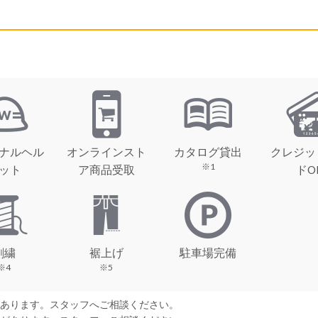
ナルヘル
オンラインスト
カタログ貸出
クレジッ
※1
ット
ア商品受取
ドO
刺繍
裾上げ
駐車場完備
※4
※5
があります。スタッフへご相談ください。