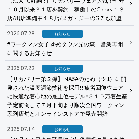
【法人FC好調!!】 リカバリ―ウェア人気で昨年
１０月以来３１店を契約 稼働中のColors １３
店/出店準備中１８店/メガ・ジーのG７も加盟
2026.07.28
お知らせ
#ワークマン女子 ゆめタウン光の森 営業再開
に関するお知らせ
2026.07.22
お知らせ
【リカバリー第２弾】 NASAのため（※1）に開
発された温度調節技術を採用!! 疲労回復ウェア
に快適な着心地の最上位モデル‼３１０万着生産
予定前倒して７月下旬より順次全国ワークマン
系列店舗とオンラインストアで発売開始
2026.07.14
お知らせ