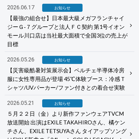
2026.06.17
お知らせ
【最強の組合せ】日本最大級メガフランチャイ
ジーＧ‐７グループと法人ＦＣ契約 第1号イオン
モール川口店は当社最大面積で全国3位の売上が
目標
2026.05.26
お知らせ
【災害級酷暑対策展示会】ペルチェ半導体冷房
服に女性専用品が登場 45℃体験ブース：冷感Ｔ
シャツ/UVパーカー/ファン付きとの着合せ実験
2026.05.21
お知らせ
５月２２日（金）より新作ファンウェアTVCM
放送開始 出演はEXILE TAKAHIROさん、橘ケン
チさん、EXILE TETSUYAさん タイアップソング