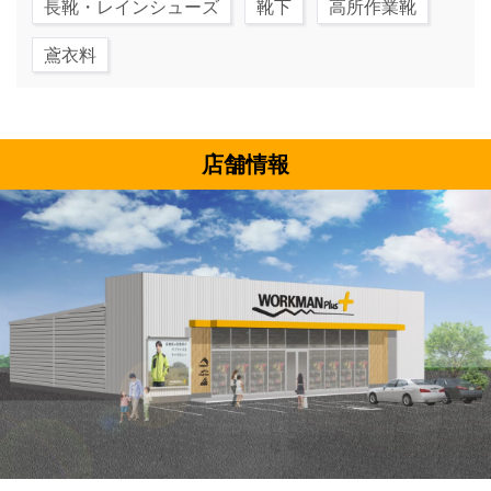
長靴・レインシューズ
靴下
高所作業靴
鳶衣料
店舗情報