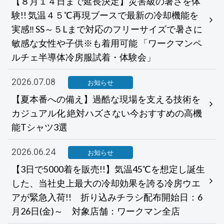
【８月１４日まで延長決定】災害級の暑さを体
験!! 気温４５℃再現ブースで最新の冷却機能を
実感‼ SS～５Lまで対応のフリーサイズで暑さに
敏感な女性や子供※も着用可能 「ワークマンペ
ルチェ半導体冷房服試着・体験会」
2026.07.08
お知らせ
【夏本番への備え】過酷な現場を支える技術を
カジュアル化 絶対ハズさない今おすすめの高機
能Tシャツ3選
2026.06.24
お知らせ
【3日で5000着を販売!!】気温45℃を想定し誕生
した、当社史上最大の冷却効果を誇る冷房ウエ
アが緊急入荷!! 折り込みチラシ配布開始日：6
月26日(金)～ 対象店舗：ワークマン全店