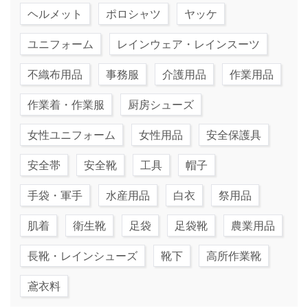
ヘルメット
ポロシャツ
ヤッケ
ユニフォーム
レインウェア・レインスーツ
不織布用品
事務服
介護用品
作業用品
作業着・作業服
厨房シューズ
女性ユニフォーム
女性用品
安全保護具
安全帯
安全靴
工具
帽子
手袋・軍手
水産用品
白衣
祭用品
肌着
衛生靴
足袋
足袋靴
農業用品
長靴・レインシューズ
靴下
高所作業靴
鳶衣料