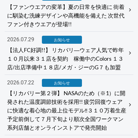
【ファンウエアの変革】夏の日常を快適に 街着
に馴染む洗練デザインや高機能を備えた 次世代
ファン付きウエアが登場!!
2026.07.29
お知らせ
【法人FC好調!!】 リカバリ―ウェア人気で昨年
１０月以来３１店を契約 稼働中のColors １３
店/出店準備中１８店/メガ・ジーのG７も加盟
2026.07.22
お知らせ
【リカバリー第２弾】 NASAのため（※1）に開
発された温度調節技術を採用!! 疲労回復ウェア
に快適な着心地の最上位モデル‼３１０万着生産
予定前倒して７月下旬より順次全国ワークマン
系列店舗とオンラインストアで発売開始