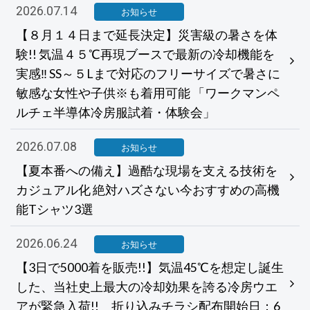
2026.07.14
お知らせ
【８月１４日まで延長決定】災害級の暑さを体
験!! 気温４５℃再現ブースで最新の冷却機能を
実感‼ SS～５Lまで対応のフリーサイズで暑さに
敏感な女性や子供※も着用可能 「ワークマンペ
ルチェ半導体冷房服試着・体験会」
2026.07.08
お知らせ
【夏本番への備え】過酷な現場を支える技術を
カジュアル化 絶対ハズさない今おすすめの高機
能Tシャツ3選
2026.06.24
お知らせ
【3日で5000着を販売!!】気温45℃を想定し誕生
した、当社史上最大の冷却効果を誇る冷房ウエ
アが緊急入荷!! 折り込みチラシ配布開始日：6