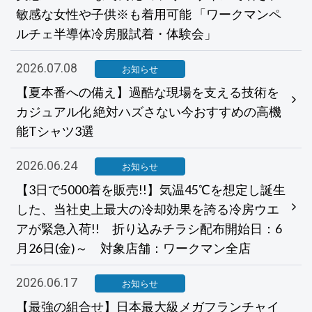
敏感な女性や子供※も着用可能 「ワークマンペ
ルチェ半導体冷房服試着・体験会」
2026.07.08
お知らせ
【夏本番への備え】過酷な現場を支える技術を
カジュアル化 絶対ハズさない今おすすめの高機
能Tシャツ3選
2026.06.24
お知らせ
【3日で5000着を販売!!】気温45℃を想定し誕生
した、当社史上最大の冷却効果を誇る冷房ウエ
アが緊急入荷!! 折り込みチラシ配布開始日：6
月26日(金)～ 対象店舗：ワークマン全店
2026.06.17
お知らせ
【最強の組合せ】日本最大級メガフランチャイ