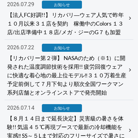
2026.07.29
お知らせ
【法人FC好調!!】 リカバリ―ウェア人気で昨年
１０月以来３１店を契約 稼働中のColors １３
店/出店準備中１８店/メガ・ジーのG７も加盟
2026.07.22
お知らせ
【リカバリー第２弾】 NASAのため（※1）に開
発された温度調節技術を採用!! 疲労回復ウェア
に快適な着心地の最上位モデル‼３１０万着生産
予定前倒して７月下旬より順次全国ワークマン
系列店舗とオンラインストアで発売開始
2026.07.14
お知らせ
【８月１４日まで延長決定】災害級の暑さを体
験!! 気温４５℃再現ブースで最新の冷却機能を
実感‼ SS～５Lまで対応のフリーサイズで暑さに