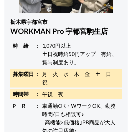
栃木県宇都宮市
WORKMAN Pro 宇都宮駒生店
時 給
1,070円以上
土日祝時給50円アップ 有給、
賞与制度あり。
募集曜日
月 火 水 木 金 土 日
祝
時間帯
午後 夜
P R
車通勤OK・WワークOK、勤務
時間/日も相談可♪
｢高機能×低価格｣PB商品が大人
気の注目店舗♪