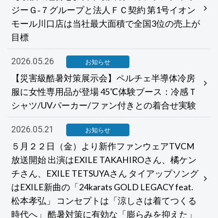
ジーＧ‐７グループと法人ＦＣ契約 第1号イオン
モール川口店は当社最大面積で全国3位の売上が
目標
2026.05.26
お知らせ
【災害級酷暑対策展示会】ペルチェ半導体冷房
服に女性専用品が登場 45℃体験ブース：冷感Ｔ
シャツ/UVパーカー/ファン付きとの着合せ実験
2026.05.21
お知らせ
５月２２日（金）より新作ファンウェアTVCM
放送開始 出演はEXILE TAKAHIROさん、橘ケン
チさん、EXILE TETSUYAさん タイアップソング
はEXILE新曲の「24karats GOLD LEGACY feat.
松本孝弘」 コンセプトは「涼しさは着てつくる
時代へ」 酷暑対策に有効な「膨らみを抑えた」