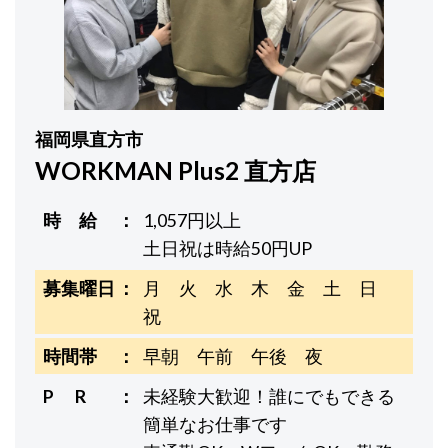
福岡県直方市
WORKMAN Plus2 直方店
時 給
1,057円以上
土日祝は時給50円UP
募集曜日
月 火 水 木 金 土 日
祝
時間帯
早朝 午前 午後 夜
P R
未経験大歓迎！誰にでもできる
簡単なお仕事です