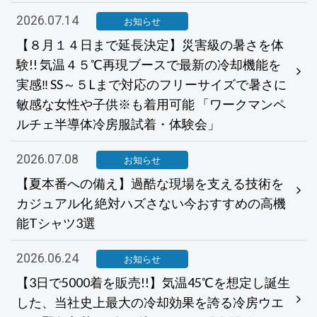
2026.07.14
お知らせ
【８月１４日まで延長決定】災害級の暑さを体
験!! 気温４５℃再現ブースで最新の冷却機能を
実感‼ SS～５Lまで対応のフリーサイズで暑さに
敏感な女性や子供※も着用可能 「ワークマンペ
ルチェ半導体冷房服試着・体験会」
2026.07.08
お知らせ
【夏本番への備え】過酷な現場を支える技術を
カジュアル化 絶対ハズさない今おすすめの高機
能Tシャツ3選
2026.06.24
お知らせ
【3日で5000着を販売!!】気温45℃を想定し誕生
した、当社史上最大の冷却効果を誇る冷房ウエ