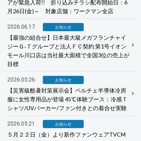
アが緊急入荷!! 折り込みチラシ配布開始日：6
月26日(金)～ 対象店舗：ワークマン全店
2026.06.17
お知らせ
【最強の組合せ】日本最大級メガフランチャイ
ジーＧ‐７グループと法人ＦＣ契約 第1号イオン
モール川口店は当社最大面積で全国3位の売上が
目標
2026.05.26
お知らせ
【災害級酷暑対策展示会】ペルチェ半導体冷房
服に女性専用品が登場 45℃体験ブース：冷感Ｔ
シャツ/UVパーカー/ファン付きとの着合せ実験
2026.05.21
お知らせ
５月２２日（金）より新作ファンウェアTVCM