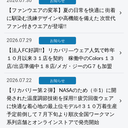
2026.07.30
お知らせ
【ファンウエアの変革】夏の日常を快適に 街着
に馴染む洗練デザインや高機能を備えた 次世代
ファン付きウエアが登場!!
2026.07.29
お知らせ
【法人FC好調!!】 リカバリ―ウェア人気で昨年
１０月以来３１店を契約 稼働中のColors １３
店/出店準備中１８店/メガ・ジーのG７も加盟
2026.07.22
お知らせ
【リカバリー第２弾】 NASAのため（※1）に開
発された温度調節技術を採用!! 疲労回復ウェア
に快適な着心地の最上位モデル‼３１０万着生産
予定前倒して７月下旬より順次全国ワークマン
系列店舗とオンラインストアで発売開始