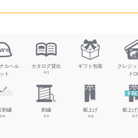
ナルヘル
カタログ貸出
ギフト包装
クレジッ
※1
ット
ドO
ゴ刺繍
刺繍
裾上げ
裾上げ
※4
※5
※6
※7