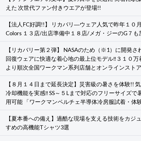
えた 次世代ファン付きウエアが登場!!
【法人FC好調!!】 リカバリ―ウェア人気で昨年１
Colors １３店/出店準備中１８店/メガ・ジーのG７も
【リカバリー第２弾】 NASAのため（※1）に開発さ
回復ウェアに快適な着心地の最上位モデル‼３１０万
より順次全国ワークマン系列店舗とオンラインスト
【８月１４日まで延長決定】災害級の暑さを体験!! 
冷却機能を実感‼ SS～５Lまで対応のフリーサイズ
用可能 「ワークマンペルチェ半導体冷房服試着・体
【夏本番への備え】過酷な現場を支える技術をカジュ
すめの高機能Tシャツ3選