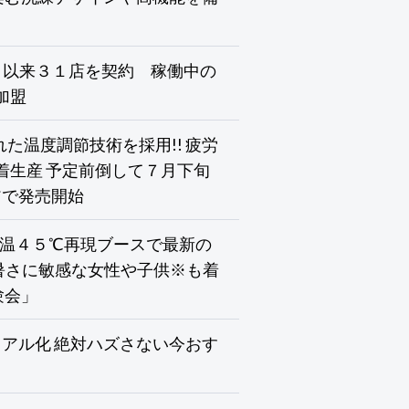
０月以来３１店を契約 稼働中の
加盟
れた温度調節技術を採用!! 疲労
着生産 予定前倒して７月下旬
アで発売開始
気温４５℃再現ブースで最新の
で暑さに敏感な女性や子供※も着
験会」
アル化 絶対ハズさない今おす