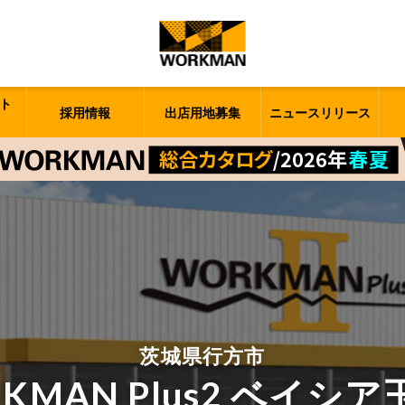
ト
採用情報
出店用地募集
ニュースリリース
茨城県行方市
KMAN Plus2 ベイシ