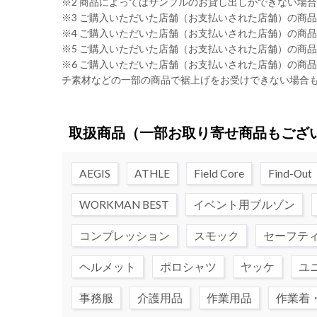
※2 商品によってはサンプルのお貸し出しができない場
※3 ご購入いただいた店舗（お支払いされた店舗）の商
※4 ご購入いただいた店舗（お支払いされた店舗）の商
※5 ご購入いただいた店舗（お支払いされた店舗）の商
※6 ご購入いただいた店舗（お支払いされた店舗）の商
チ素材などの一部の商品で裾上げをお受けできない場合
取扱商品
（一部お取り寄せ商品もござ
AEGIS
ATHLE
Field Core
Find-Out
WORKMAN BEST
イベント用ブルゾン
コンプレッション
スモック
セーフテ
ヘルメット
ポロシャツ
ヤッケ
ユ
事務服
介護用品
作業用品
作業着