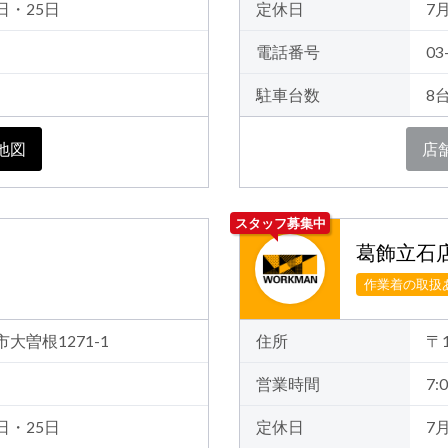
日・25日
定休日
7
電話番号
03
駐車台数
8
地図
店
スタッフ募集中
葛飾立石
作業着の取扱
市大曽根1271-1
住所
〒
営業時間
7:0
日・25日
定休日
7