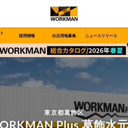
ト
採用情報
出店用地募集
ニュースリリース
東京都葛飾区
ORKMAN Plus 葛飾水