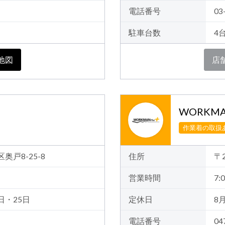
電話番号
03
駐車台数
4
地図
店
WORKMA
作業着の取扱
区奥戸8-25-8
住所
〒
営業時間
7:0
日・25日
定休日
8
電話番号
04