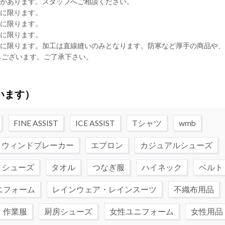
合があります。スタッフへご相談ください。
品に限ります。
品に限ります。
品に限ります。
品に限ります。加工は直線縫いのみとなります。防寒など厚手の商品や
もございます。ご了承下さい。
います）
FINE ASSIST
ICE ASSIST
Tシャツ
wmb
ウィンドブレーカー
エプロン
カジュアルシューズ
ィシューズ
タオル
つなぎ服
ハイネック
ベルト
ニフォーム
レインウェア・レインスーツ
不織布用品
・作業服
厨房シューズ
女性ユニフォーム
女性用品