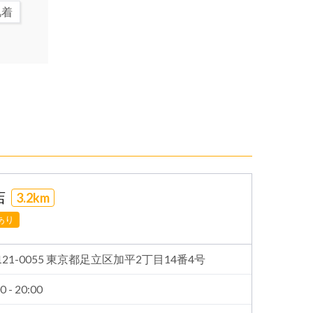
肌着
店
3.2km
あり
121-0055 東京都足立区加平2丁目14番4号
0 - 20:00