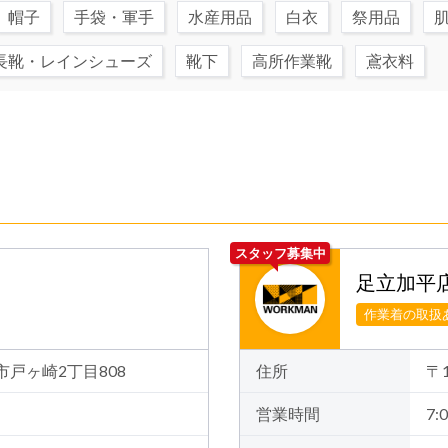
帽子
手袋・軍手
水産用品
白衣
祭用品
長靴・レインシューズ
靴下
高所作業靴
鳶衣料
スタッフ募集中
足立加平
作業着の取扱
郷市戸ヶ崎2丁目808
住所
〒
営業時間
7:0