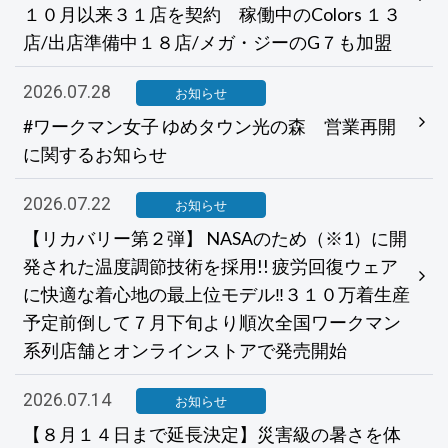
１０月以来３１店を契約 稼働中のColors １３
店/出店準備中１８店/メガ・ジーのG７も加盟
2026.07.28
お知らせ
#ワークマン女子 ゆめタウン光の森 営業再開
に関するお知らせ
2026.07.22
お知らせ
【リカバリー第２弾】 NASAのため（※1）に開
発された温度調節技術を採用!! 疲労回復ウェア
に快適な着心地の最上位モデル‼３１０万着生産
予定前倒して７月下旬より順次全国ワークマン
系列店舗とオンラインストアで発売開始
2026.07.14
お知らせ
【８月１４日まで延長決定】災害級の暑さを体