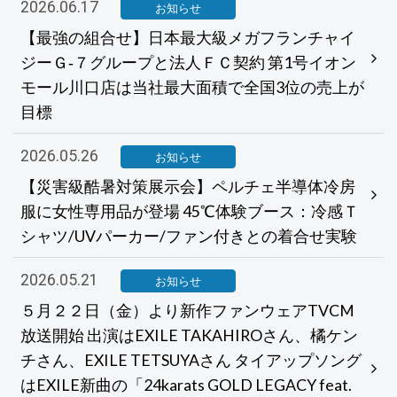
2026.06.17
お知らせ
【最強の組合せ】日本最大級メガフランチャイ
ジーＧ‐７グループと法人ＦＣ契約 第1号イオン
モール川口店は当社最大面積で全国3位の売上が
目標
2026.05.26
お知らせ
【災害級酷暑対策展示会】ペルチェ半導体冷房
服に女性専用品が登場 45℃体験ブース：冷感Ｔ
シャツ/UVパーカー/ファン付きとの着合せ実験
2026.05.21
お知らせ
５月２２日（金）より新作ファンウェアTVCM
放送開始 出演はEXILE TAKAHIROさん、橘ケン
チさん、EXILE TETSUYAさん タイアップソング
はEXILE新曲の「24karats GOLD LEGACY feat.