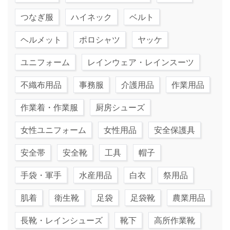
つなぎ服
ハイネック
ベルト
ヘルメット
ポロシャツ
ヤッケ
ユニフォーム
レインウェア・レインスーツ
不織布用品
事務服
介護用品
作業用品
作業着・作業服
厨房シューズ
女性ユニフォーム
女性用品
安全保護具
安全帯
安全靴
工具
帽子
手袋・軍手
水産用品
白衣
祭用品
肌着
衛生靴
足袋
足袋靴
農業用品
長靴・レインシューズ
靴下
高所作業靴