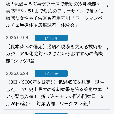
験!! 気温４５℃再現ブースで最新の冷却機能を
実感‼ SS～５Lまで対応のフリーサイズで暑さに
敏感な女性や子供※も着用可能 「ワークマンペ
ルチェ半導体冷房服試着・体験会」
2026.07.08
お知らせ
【夏本番への備え】過酷な現場を支える技術を
カジュアル化 絶対ハズさない今おすすめの高機
能Tシャツ3選
2026.06.24
お知らせ
【3日で5000着を販売!!】気温45℃を想定し誕生
した、当社史上最大の冷却効果を誇る冷房ウエ
アが緊急入荷!! 折り込みチラシ配布開始日：6
月26日(金)～ 対象店舗：ワークマン全店