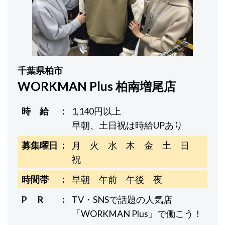
千葉県柏市
WORKMAN Plus 柏南増尾店
時 給
1,140円以上
早朝、土日祝は時給UPあり
募集曜日
月 火 水 木 金 土 日
祝
時間帯
早朝 午前 午後 夜
P R
TV・SNSで話題の人気店
「WORKMAN Plus」で働こう！