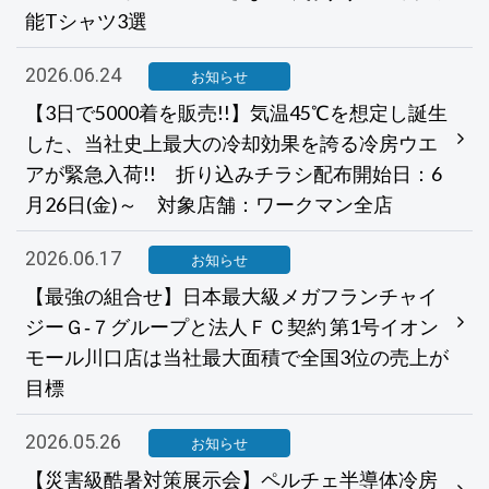
能Tシャツ3選
2026.06.24
お知らせ
【3日で5000着を販売!!】気温45℃を想定し誕生
した、当社史上最大の冷却効果を誇る冷房ウエ
アが緊急入荷!! 折り込みチラシ配布開始日：6
月26日(金)～ 対象店舗：ワークマン全店
2026.06.17
お知らせ
【最強の組合せ】日本最大級メガフランチャイ
ジーＧ‐７グループと法人ＦＣ契約 第1号イオン
モール川口店は当社最大面積で全国3位の売上が
目標
2026.05.26
お知らせ
【災害級酷暑対策展示会】ペルチェ半導体冷房