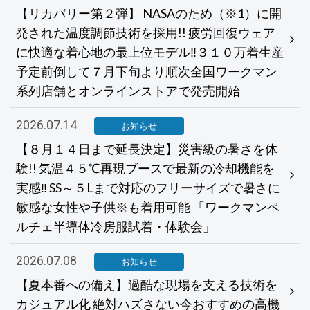
【リカバリー第２弾】 NASAのため（※1）に開
発された温度調節技術を採用!! 疲労回復ウェア
に快適な着心地の最上位モデル‼３１０万着生産
予定前倒して７月下旬より順次全国ワークマン
系列店舗とオンラインストアで発売開始
2026.07.14
お知らせ
【８月１４日まで延長決定】災害級の暑さを体
験!! 気温４５℃再現ブースで最新の冷却機能を
実感‼ SS～５Lまで対応のフリーサイズで暑さに
敏感な女性や子供※も着用可能 「ワークマンペ
ルチェ半導体冷房服試着・体験会」
2026.07.08
お知らせ
【夏本番への備え】過酷な現場を支える技術を
カジュアル化 絶対ハズさない今おすすめの高機