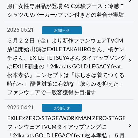
服に女性専用品が登場 45℃体験ブース：冷感Ｔ
シャツ/UVパーカー/ファン付きとの着合せ実験
2026.05.21
お知らせ
５月２２日（金）より新作ファンウェアTVCM
放送開始 出演はEXILE TAKAHIROさん、橘ケン
チさん、EXILE TETSUYAさん タイアップソング
はEXILE新曲の「24karats GOLD LEGACY feat.
松本孝弘」 コンセプトは「涼しさは着てつくる
時代へ」 酷暑対策に有効な「膨らみを抑えた」
ファンウェアで一般客獲得を目指す
2026.04.21
お知らせ
EXILE×ZERO-STAGE/WORKMAN ZERO-STAGE
ファンウェアTVCMタイアップソングに
「24karats GOLD LEGACY feat.松本孝弘」 ５月