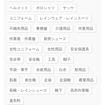
ヘルメット
ポロシャツ
ヤッケ
ユニフォーム
レインウェア・レインスーツ
不織布用品
事務服
介護用品
作業用品
作業着・作業服
厨房シューズ
女性ユニフォーム
女性用品
安全保護具
安全帯
安全靴
工具
帽子
手袋・軍手
水産用品
白衣
祭用品
肌着
衛生靴
足袋
足袋靴
農業用品
長靴・レインシューズ
靴下
高所作業靴
鳶衣料