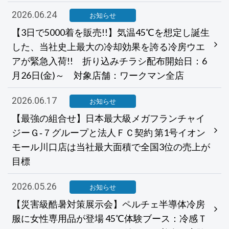
2026.06.24
お知らせ
【3日で5000着を販売!!】気温45℃を想定し誕生
した、当社史上最大の冷却効果を誇る冷房ウエ
アが緊急入荷!! 折り込みチラシ配布開始日：6
月26日(金)～ 対象店舗：ワークマン全店
2026.06.17
お知らせ
【最強の組合せ】日本最大級メガフランチャイ
ジーＧ‐７グループと法人ＦＣ契約 第1号イオン
モール川口店は当社最大面積で全国3位の売上が
目標
2026.05.26
お知らせ
【災害級酷暑対策展示会】ペルチェ半導体冷房
服に女性専用品が登場 45℃体験ブース：冷感Ｔ