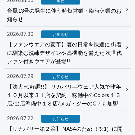
2026.08.06
重要
台風13号の発生に伴う時短営業・臨時休業のお
知らせ
2026.07.30
お知らせ
【ファンウエアの変革】夏の日常を快適に 街着
に馴染む洗練デザインや高機能を備えた 次世代
ファン付きウエアが登場!!
2026.07.29
お知らせ
【法人FC好調!!】 リカバリ―ウェア人気で昨年
１０月以来３１店を契約 稼働中のColors １３
店/出店準備中１８店/メガ・ジーのG７も加盟
2026.07.22
お知らせ
【リカバリー第２弾】 NASAのため（※1）に開