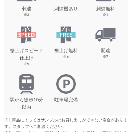
刺繍
刺繍機あり
刺繍無料
※3
※4
裾上げスピード
裾上げ無料
配達
※6
※7
仕上げ
※5
駅から徒歩10分
駐車場完備
以内
※1 商品によってはサンプルのお貸し出しができない場合がありま
す。スタッフへご相談ください。