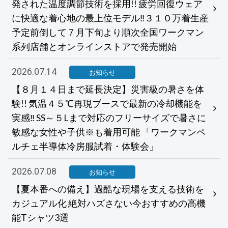
発された温度調節技術を採用!! 疲労回復ウェア
に快適な着心地の最上位モデル‼３１０万着生産
予定前倒して７月下旬より順次全国ワークマン
系列店舗とオンラインストアで発売開始
2026.07.14
お知らせ
【８月１４日まで延長決定】災害級の暑さを体
験!! 気温４５℃再現ブースで最新の冷却機能を
実感‼ SS～５Lまで対応のフリーサイズで暑さに
敏感な女性や子供※も着用可能 「ワークマンペ
ルチェ半導体冷房服試着・体験会」
2026.07.08
お知らせ
【夏本番への備え】過酷な現場を支える技術を
カジュアル化 絶対ハズさない今おすすめの高機
能Tシャツ3選