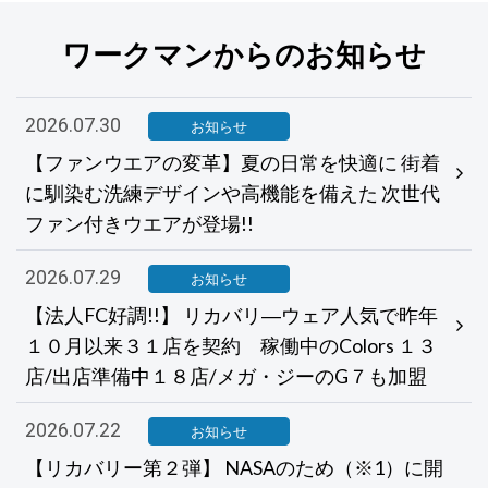
ワークマンからのお知らせ
2026.07.30
お知らせ
【ファンウエアの変革】夏の日常を快適に 街着
に馴染む洗練デザインや高機能を備えた 次世代
ファン付きウエアが登場!!
2026.07.29
お知らせ
【法人FC好調!!】 リカバリ―ウェア人気で昨年
１０月以来３１店を契約 稼働中のColors １３
店/出店準備中１８店/メガ・ジーのG７も加盟
2026.07.22
お知らせ
【リカバリー第２弾】 NASAのため（※1）に開