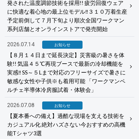
発された温度調節技術を採用!! 疲労回復ウェア
に快適な着心地の最上位モデル‼３１０万着生産
予定前倒して７月下旬より順次全国ワークマン
系列店舗とオンラインストアで発売開始
2026.07.14
お知らせ
【８月１４日まで延長決定】災害級の暑さを体
験!! 気温４５℃再現ブースで最新の冷却機能を
実感‼ SS～５Lまで対応のフリーサイズで暑さに
敏感な女性や子供※も着用可能 「ワークマンペ
ルチェ半導体冷房服試着・体験会」
2026.07.08
お知らせ
【夏本番への備え】過酷な現場を支える技術を
カジュアル化 絶対ハズさない今おすすめの高機
能Tシャツ3選