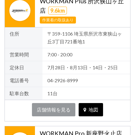
WORKMAN Plus 所沢狭山ヶ丘
店
9.6km
作業着の取扱あり
住所
〒359-1106 埼玉県所沢市東狭山ヶ
丘3丁目721番地1
営業時間
7:00 - 20:00
定休日
7月28日・8月13日・14日・25日
電話番号
04-2926-8999
駐車台数
11台
店舗情報を見る
地図
WORKMAN Pro 新座野火止店