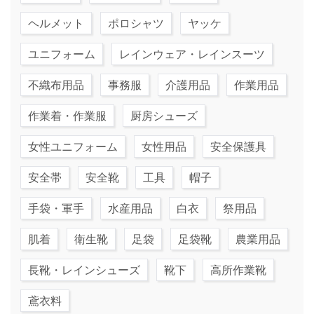
ヘルメット
ポロシャツ
ヤッケ
ユニフォーム
レインウェア・レインスーツ
不織布用品
事務服
介護用品
作業用品
作業着・作業服
厨房シューズ
女性ユニフォーム
女性用品
安全保護具
安全帯
安全靴
工具
帽子
手袋・軍手
水産用品
白衣
祭用品
肌着
衛生靴
足袋
足袋靴
農業用品
長靴・レインシューズ
靴下
高所作業靴
鳶衣料