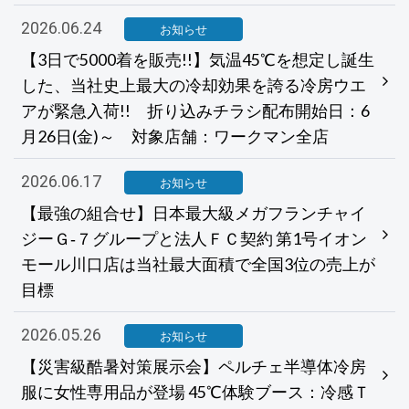
2026.06.24
お知らせ
【3日で5000着を販売!!】気温45℃を想定し誕生
した、当社史上最大の冷却効果を誇る冷房ウエ
アが緊急入荷!! 折り込みチラシ配布開始日：6
月26日(金)～ 対象店舗：ワークマン全店
2026.06.17
お知らせ
【最強の組合せ】日本最大級メガフランチャイ
ジーＧ‐７グループと法人ＦＣ契約 第1号イオン
モール川口店は当社最大面積で全国3位の売上が
目標
2026.05.26
お知らせ
【災害級酷暑対策展示会】ペルチェ半導体冷房
服に女性専用品が登場 45℃体験ブース：冷感Ｔ