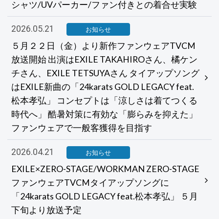
シャツ/UVパーカー/ファン付きとの着合せ実験
2026.05.21
お知らせ
５月２２日（金）より新作ファンウェアTVCM
放送開始 出演はEXILE TAKAHIROさん、橘ケン
チさん、EXILE TETSUYAさん タイアップソング
はEXILE新曲の「24karats GOLD LEGACY feat.
松本孝弘」 コンセプトは「涼しさは着てつくる
時代へ」 酷暑対策に有効な「膨らみを抑えた」
ファンウェアで一般客獲得を目指す
2026.04.21
お知らせ
EXILE×ZERO-STAGE/WORKMAN ZERO-STAGE
ファンウェアTVCMタイアップソングに
「24karats GOLD LEGACY feat.松本孝弘」 ５月
下旬より放送予定