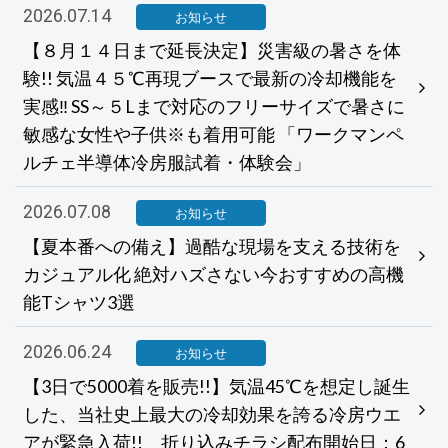
2026.07.14
お知らせ
【８月１４日まで延長決定】災害級の暑さを体
験!! 気温４５℃再現ブースで最新の冷却機能を
実感‼ SS～５Lまで対応のフリーサイズで暑さに
敏感な女性や子供※も着用可能 「ワークマンペ
ルチェ半導体冷房服試着・体験会」
2026.07.08
お知らせ
【夏本番への備え】過酷な現場を支える技術を
カジュアル化 絶対ハズさない今おすすめの高機
能Tシャツ3選
2026.06.24
お知らせ
【3日で5000着を販売!!】気温45℃を想定し誕生
した、当社史上最大の冷却効果を誇る冷房ウエ
アが緊急入荷!! 折り込みチラシ配布開始日：6