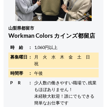
山梨県都留市
Workman Colors カインズ都留店
時 給
1,060円以上
募集曜日
月 火 水 木 金 土 日
祝
時間帯
午後
P R
少人数の働きやすい職場で､残業
もほぼありません！
未経験大歓迎！誰にでもできる
簡単なお仕事です