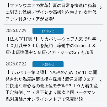
【ファンウエアの変革】夏の日常を快適に 街着
に馴染む洗練デザインや高機能を備えた 次世代
ファン付きウエアが登場!!
2026.07.29
お知らせ
【法人FC好調!!】 リカバリ―ウェア人気で昨年
１０月以来３１店を契約 稼働中のColors １３
店/出店準備中１８店/メガ・ジーのG７も加盟
2026.07.22
お知らせ
【リカバリー第２弾】 NASAのため（※1）に開
発された温度調節技術を採用!! 疲労回復ウェア
に快適な着心地の最上位モデル‼３１０万着生産
予定前倒して７月下旬より順次全国ワークマン
系列店舗とオンラインストアで発売開始