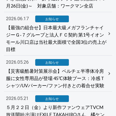
月26日(金)～ 対象店舗：ワークマン全店
2026.06.17
お知らせ
【最強の組合せ】日本最大級メガフランチャイ
ジーＧ‐７グループと法人ＦＣ契約 第1号イオン
モール川口店は当社最大面積で全国3位の売上が
目標
2026.05.26
お知らせ
【災害級酷暑対策展示会】ペルチェ半導体冷房
服に女性専用品が登場 45℃体験ブース：冷感Ｔ
シャツ/UVパーカー/ファン付きとの着合せ実験
2026.05.21
お知らせ
５月２２日（金）より新作ファンウェアTVCM
放送開始 出演はEXILE TAKAHIROさん、橘ケン