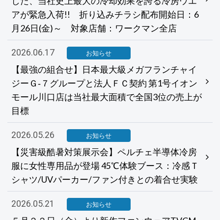
した、当社史上最大の冷却効果を誇る冷房ウエ
アが緊急入荷!! 折り込みチラシ配布開始日：6
月26日(金)～ 対象店舗：ワークマン全店
2026.06.17
お知らせ
【最強の組合せ】日本最大級メガフランチャイ
ジーＧ‐７グループと法人ＦＣ契約 第1号イオン
モール川口店は当社最大面積で全国3位の売上が
目標
2026.05.26
お知らせ
【災害級酷暑対策展示会】ペルチェ半導体冷房
服に女性専用品が登場 45℃体験ブース：冷感Ｔ
シャツ/UVパーカー/ファン付きとの着合せ実験
2026.05.21
お知らせ