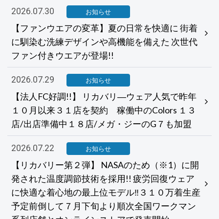
2026.07.30
お知らせ
【ファンウエアの変革】夏の日常を快適に 街着
に馴染む洗練デザインや高機能を備えた 次世代
ファン付きウエアが登場!!
2026.07.29
お知らせ
【法人FC好調!!】 リカバリ―ウェア人気で昨年
１０月以来３１店を契約 稼働中のColors １３
店/出店準備中１８店/メガ・ジーのG７も加盟
2026.07.22
お知らせ
【リカバリー第２弾】 NASAのため（※1）に開
発された温度調節技術を採用!! 疲労回復ウェア
に快適な着心地の最上位モデル‼３１０万着生産
予定前倒して７月下旬より順次全国ワークマン