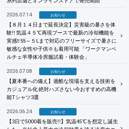
系列店舗とオンラインストアで発売開始
2026.07.14
お知らせ
【８月１４日まで延長決定】災害級の暑さを体
験!! 気温４５℃再現ブースで最新の冷却機能を
実感‼ SS～５Lまで対応のフリーサイズで暑さに
敏感な女性や子供※も着用可能 「ワークマンペ
ルチェ半導体冷房服試着・体験会」
2026.07.08
お知らせ
【夏本番への備え】過酷な現場を支える技術を
カジュアル化 絶対ハズさない今おすすめの高機
能Tシャツ3選
2026.06.24
お知らせ
【3日で5000着を販売!!】気温45℃を想定し誕生