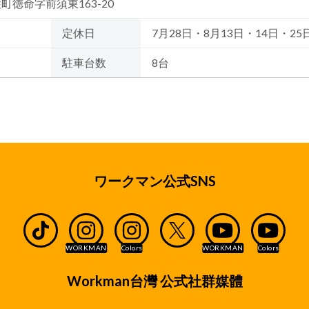
住町徳命字前須東163-20
定休日
7月28日・8月13日・14日・25
駐車台数
8台
ワークマン公式SNS
Workman台灣 公式社群媒體