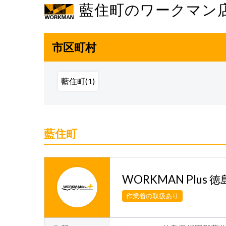
藍住町のワークマン
市区町村
藍住町(1)
藍住町
WORKMAN Plus 
作業着の取扱あり