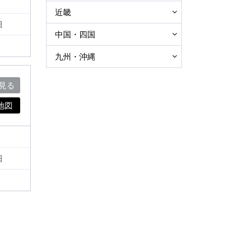
近畿
日
中国・四国
九州・沖縄
見る
地図
日