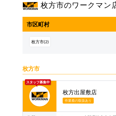
枚方市のワークマン
市区町村
枚方市(2)
枚方市
スタッフ募集中
枚方出屋敷店
作業着の取扱あり