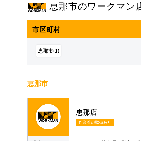
恵那市のワークマン
市区町村
恵那市(1)
恵那市
恵那店
作業着の取扱あり