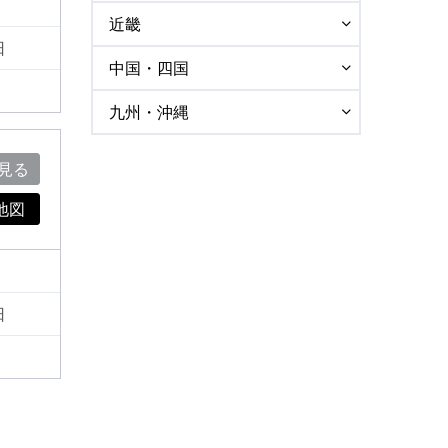
近畿
日
中国・四国
九州・沖縄
見る
地図
日